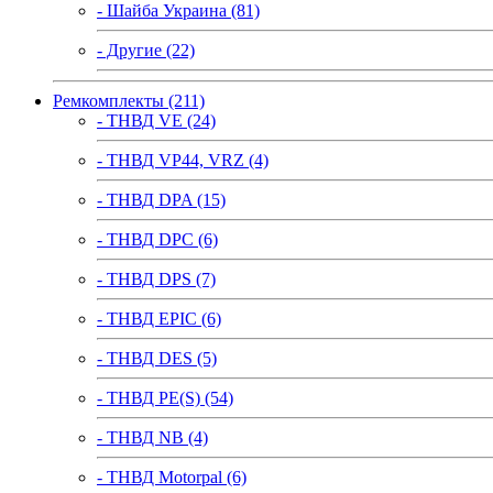
- Шайба Украина (81)
- Другие (22)
Ремкомплекты (211)
- ТНВД VE (24)
- ТНВД VP44, VRZ (4)
- ТНВД DPA (15)
- ТНВД DPC (6)
- ТНВД DPS (7)
- ТНВД EPIC (6)
- ТНВД DES (5)
- ТНВД PE(S) (54)
- ТНВД NB (4)
- ТНВД Motorpal (6)