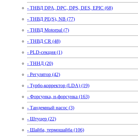
- ТНВД DPA, DPC, DPS, DES, EPIC (68)
- ТНВД PE(S), NB (77)
- ТНВД Motorpal (7)
- ТНВД CR (48)
- PLD-секция (1)
- ТННД (20)
- Регулятор (42)
- Турбо-корректор (LDA) (19)
- Форсунка, н-форсунка (163)
- Тандемный насос (3)
- Штуцер (22)
- Шайба, термошайба (106)