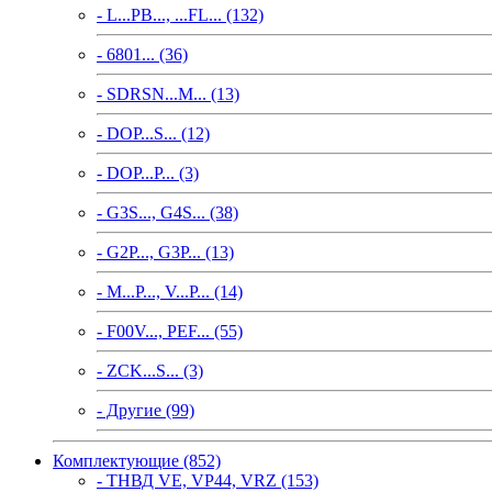
- L...PB..., ...FL... (132)
- 6801... (36)
- SDRSN...M... (13)
- DOP...S... (12)
- DOP...P... (3)
- G3S..., G4S... (38)
- G2P..., G3P... (13)
- M...P..., V...P... (14)
- F00V..., PEF... (55)
- ZCK...S... (3)
- Другие (99)
Комплектующие (852)
- ТНВД VE, VP44, VRZ (153)