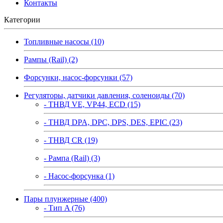
Контакты
Категории
Топливные насосы (10)
Рампы (Rail) (2)
Форсунки, насос-форсунки (57)
Регуляторы, датчики давления, соленоиды (70)
- ТНВД VE, VP44, ECD (15)
- ТНВД DPA, DPC, DPS, DES, EPIC (23)
- ТНВД CR (19)
- Рампа (Rail) (3)
- Насос-форсунка (1)
Пары плунжерные (400)
- Тип A (76)