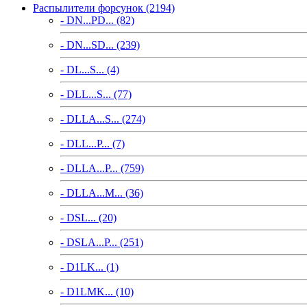
Распылители форсунок (2194)
- DN...PD... (82)
- DN...SD... (239)
- DL...S... (4)
- DLL...S... (77)
- DLLA...S... (274)
- DLL...P... (7)
- DLLA...P... (759)
- DLLA...M... (36)
- DSL... (20)
- DSLA...P... (251)
- D1LK... (1)
- D1LMK... (10)