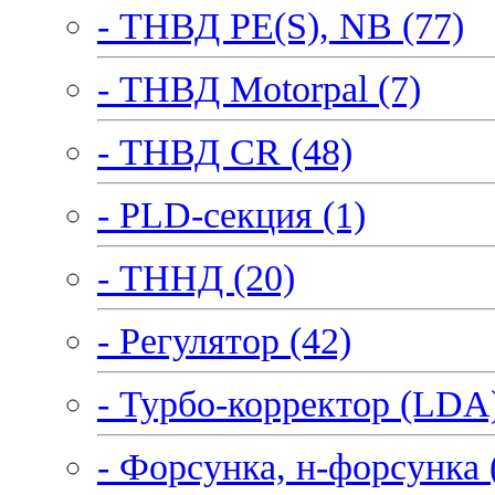
- ТНВД PE(S), NB (77)
- ТНВД Motorpal (7)
- ТНВД CR (48)
- PLD-секция (1)
- ТННД (20)
- Регулятор (42)
- Турбо-корректор (LDA)
- Форсунка, н-форсунка 