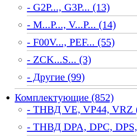
- G2P..., G3P... (13)
- M...P..., V...P... (14)
- F00V..., PEF... (55)
- ZCK...S... (3)
- Другие (99)
Комплектующие (852)
- ТНВД VE, VP44, VRZ 
- ТНВД DPA, DPC, DPS,