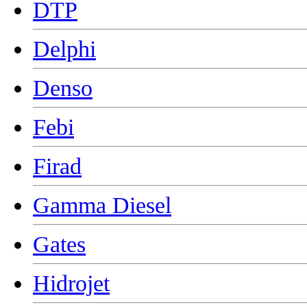
DTP
Delphi
Denso
Febi
Firad
Gamma Diesel
Gates
Hidrojet