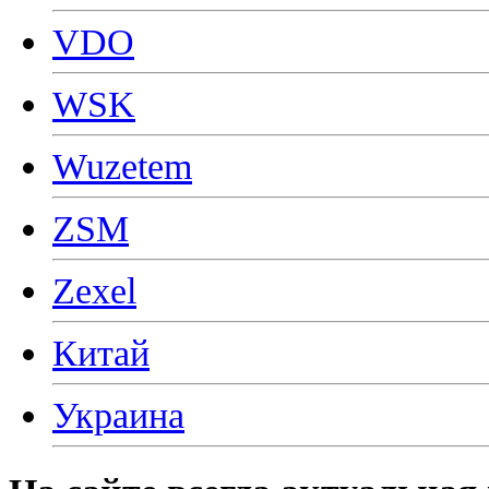
VDO
WSK
Wuzetem
ZSM
Zexel
Китай
Украина