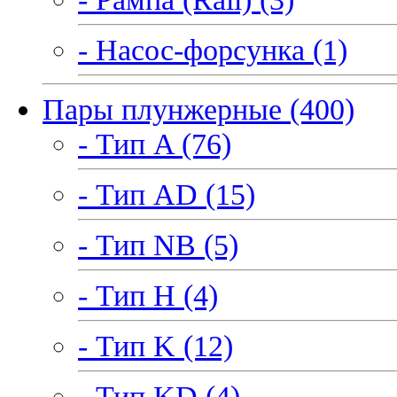
- Насос-форсунка (1)
Пары плунжерные (400)
- Тип A (76)
- Тип AD (15)
- Тип NB (5)
- Тип H (4)
- Тип K (12)
- Тип KD (4)