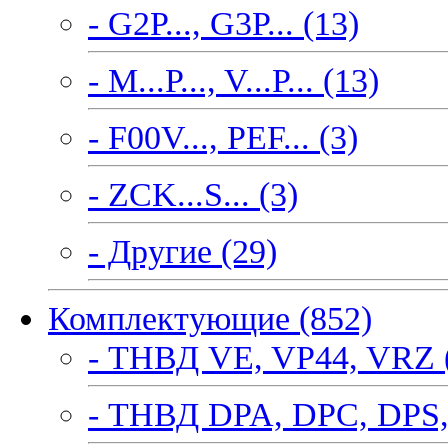
- G2P..., G3P... (13)
- M...P..., V...P... (13)
- F00V..., PEF... (3)
- ZCK...S... (3)
- Другие (29)
Комплектующие (852)
- ТНВД VE, VP44, VRZ 
- ТНВД DPA, DPC, DPS,