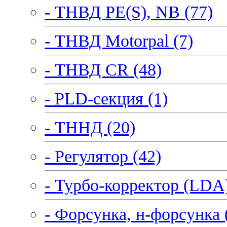
- ТНВД PE(S), NB (77)
- ТНВД Motorpal (7)
- ТНВД CR (48)
- PLD-секция (1)
- ТННД (20)
- Регулятор (42)
- Турбо-корректор (LDA)
- Форсунка, н-форсунка 