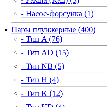
- Насос-форсунка (1)
Пары плунжерные (400)
- Тип A (76)
- Тип AD (15)
- Тип NB (5)
- Тип H (4)
- Тип K (12)
- Тип KD (4)