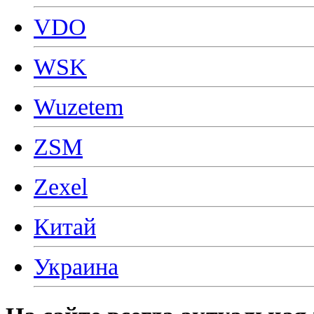
VDO
WSK
Wuzetem
ZSM
Zexel
Китай
Украина