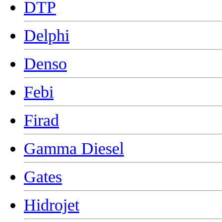
DTP
Delphi
Denso
Febi
Firad
Gamma Diesel
Gates
Hidrojet