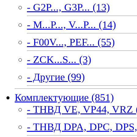
- G2P..., G3P... (13)
- M...P..., V...P... (14)
- F00V..., PEF... (55)
- ZCK...S... (3)
- Другие (99)
Комплектующие (851)
- ТНВД VE, VP44, VRZ 
- ТНВД DPA, DPC, DPS,