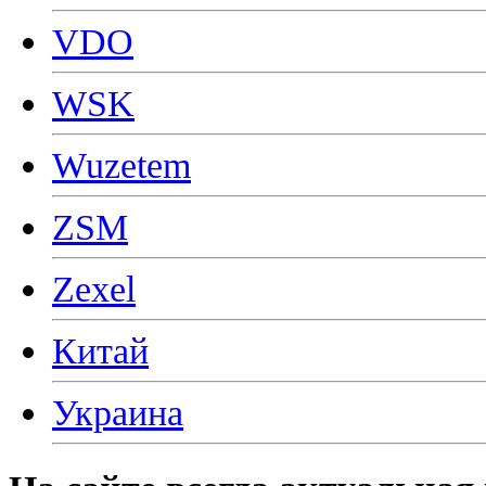
VDO
WSK
Wuzetem
ZSM
Zexel
Китай
Украина