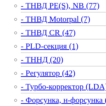
- ТНВД PE(S), NB (77)
- ТНВД Motorpal (7)
- ТНВД CR (47)
- PLD-секция (1)
- ТННД (20)
- Регулятор (42)
- Турбо-корректор (LDA)
- Форсунка, н-форсунка 