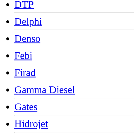
DTP
Delphi
Denso
Febi
Firad
Gamma Diesel
Gates
Hidrojet