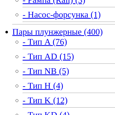
- Насос-форсунка (1)
Пары плунжерные (400)
- Тип A (76)
- Тип AD (15)
- Тип NB (5)
- Тип H (4)
- Тип K (12)
- Тип KD (4)