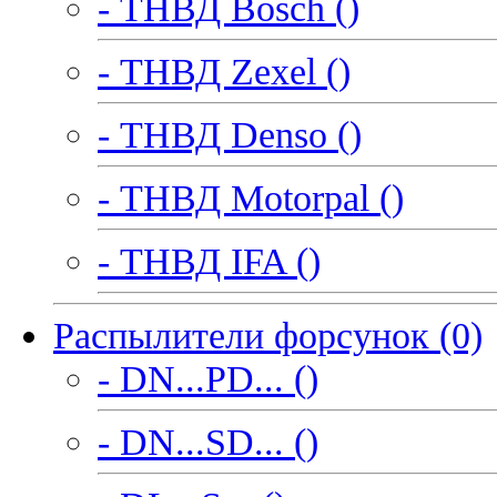
- ТНВД Bosch ()
- ТНВД Zexel ()
- ТНВД Denso ()
- ТНВД Motorpal ()
- ТНВД IFA ()
Распылители форсунок (0)
- DN...PD... ()
- DN...SD... ()