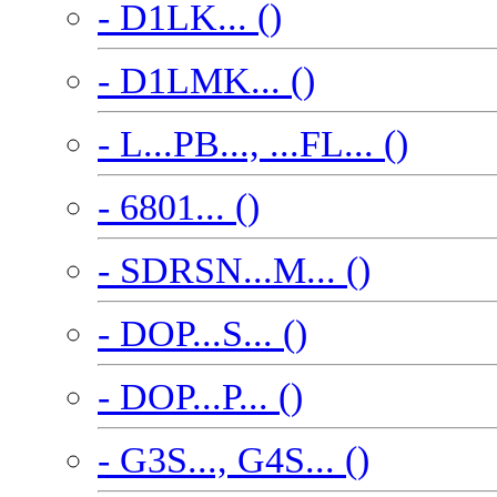
- D1LK... ()
- D1LMK... ()
- L...PB..., ...FL... ()
- 6801... ()
- SDRSN...M... ()
- DOP...S... ()
- DOP...P... ()
- G3S..., G4S... ()