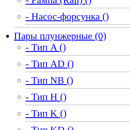
- Насос-форсунка ()
Пары плунжерные (0)
- Тип A ()
- Тип AD ()
- Тип NB ()
- Тип H ()
- Тип K ()
- Тип KD ()