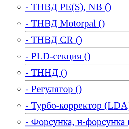
- ТНВД PE(S), NB ()
- ТНВД Motorpal ()
- ТНВД CR ()
- PLD-секция ()
- ТННД ()
- Регулятор ()
- Турбо-корректор (LDA)
- Форсунка, н-форсунка 