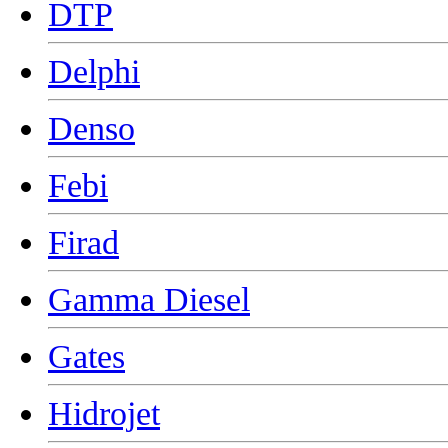
DTP
Delphi
Denso
Febi
Firad
Gamma Diesel
Gates
Hidrojet