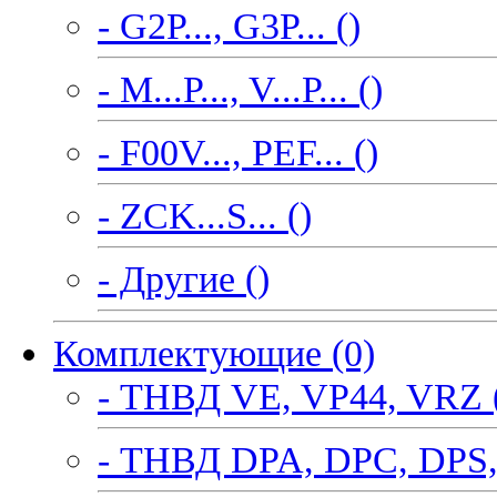
- G2P..., G3P... ()
- M...P..., V...P... ()
- F00V..., PEF... ()
- ZCK...S... ()
- Другие ()
Комплектующие (0)
- ТНВД VE, VP44, VRZ 
- ТНВД DPA, DPC, DPS,