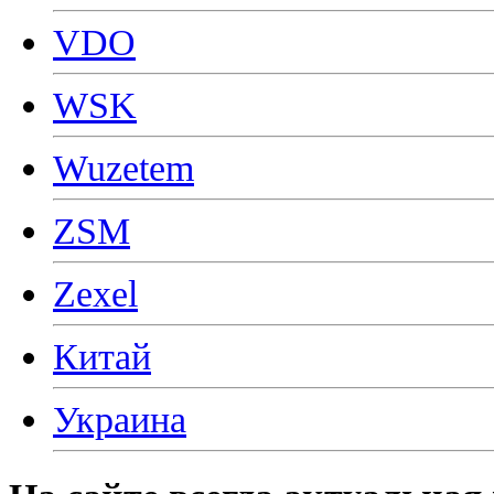
VDO
WSK
Wuzetem
ZSM
Zexel
Китай
Украина