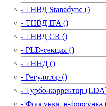
- ТНВД Stanadyne ()
- ТНВД IFA ()
- ТНВД CR ()
- PLD-секция ()
- ТННД ()
- Регулятор ()
- Турбо-корректор (LDA)
- Форсунка, н-форсунка 