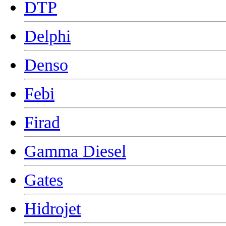
DTP
Delphi
Denso
Febi
Firad
Gamma Diesel
Gates
Hidrojet