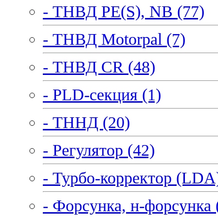
- ТНВД PE(S), NB (77)
- ТНВД Motorpal (7)
- ТНВД CR (48)
- PLD-секция (1)
- ТННД (20)
- Регулятор (42)
- Турбо-корректор (LDA)
- Форсунка, н-форсунка 