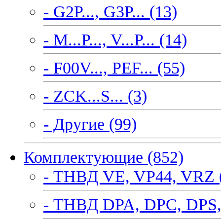
- G2P..., G3P... (13)
- M...P..., V...P... (14)
- F00V..., PEF... (55)
- ZCK...S... (3)
- Другие (99)
Комплектующие (852)
- ТНВД VE, VP44, VRZ 
- ТНВД DPA, DPC, DPS,