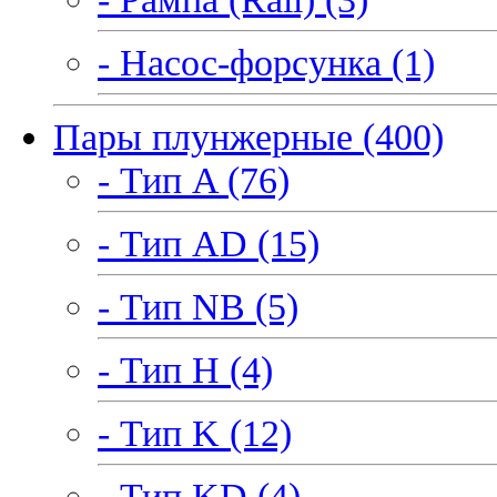
- Насос-форсунка (1)
Пары плунжерные (400)
- Тип A (76)
- Тип AD (15)
- Тип NB (5)
- Тип H (4)
- Тип K (12)
- Тип KD (4)