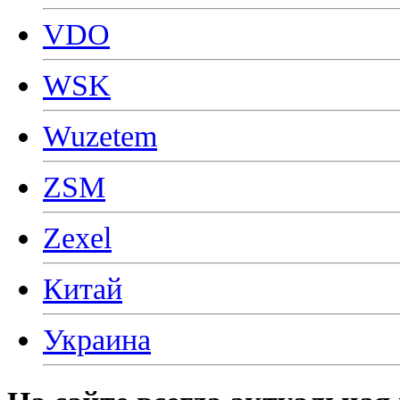
VDO
WSK
Wuzetem
ZSM
Zexel
Китай
Украина