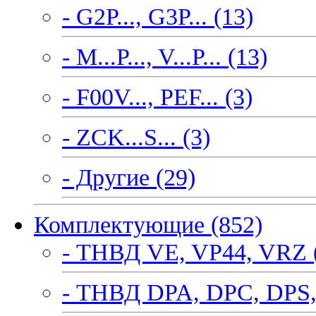
- G2P..., G3P... (13)
- M...P..., V...P... (13)
- F00V..., PEF... (3)
- ZCK...S... (3)
- Другие (29)
Комплектующие (852)
- ТНВД VE, VP44, VRZ 
- ТНВД DPA, DPC, DPS,