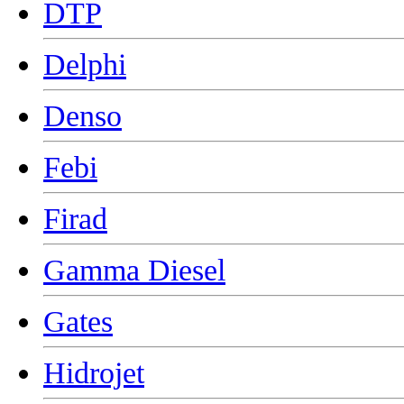
DTP
Delphi
Denso
Febi
Firad
Gamma Diesel
Gates
Hidrojet