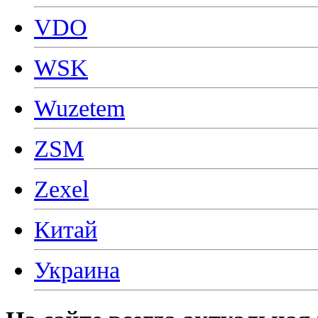
VDO
WSK
Wuzetem
ZSM
Zexel
Китай
Украина