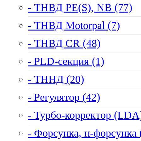
- ТНВД PE(S), NB (77)
- ТНВД Motorpal (7)
- ТНВД CR (48)
- PLD-секция (1)
- ТННД (20)
- Регулятор (42)
- Турбо-корректор (LDA)
- Форсунка, н-форсунка 