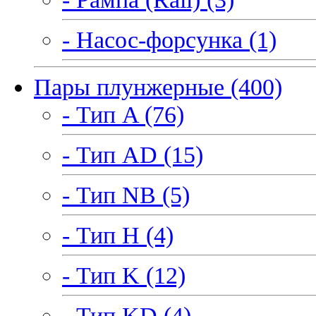
- Насос-форсунка (1)
Пары плунжерные (400)
- Тип A (76)
- Тип AD (15)
- Тип NB (5)
- Тип H (4)
- Тип K (12)
- Тип KD (4)