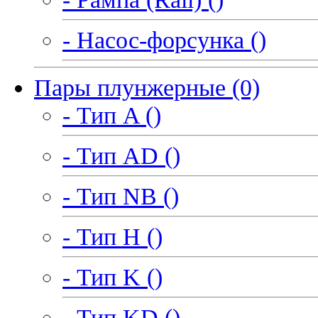
- Насос-форсунка ()
Пары плунжерные (0)
- Тип A ()
- Тип AD ()
- Тип NB ()
- Тип H ()
- Тип K ()
- Тип KD ()