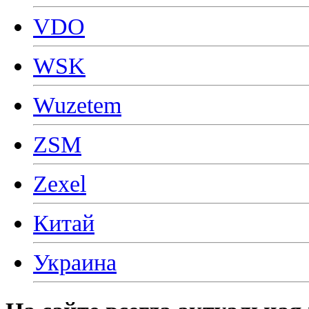
VDO
WSK
Wuzetem
ZSM
Zexel
Китай
Украина