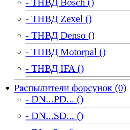
- ТНВД Bosch ()
- ТНВД Zexel ()
- ТНВД Denso ()
- ТНВД Motorpal ()
- ТНВД IFA ()
Распылители форсунок (0)
- DN...PD... ()
- DN...SD... ()