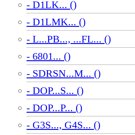
- D1LK... ()
- D1LMK... ()
- L...PB..., ...FL... ()
- 6801... ()
- SDRSN...M... ()
- DOP...S... ()
- DOP...P... ()
- G3S..., G4S... ()