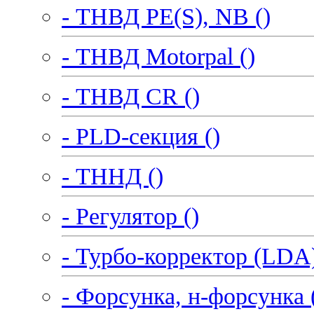
- ТНВД PE(S), NB ()
- ТНВД Motorpal ()
- ТНВД CR ()
- PLD-секция ()
- ТННД ()
- Регулятор ()
- Турбо-корректор (LDA)
- Форсунка, н-форсунка 