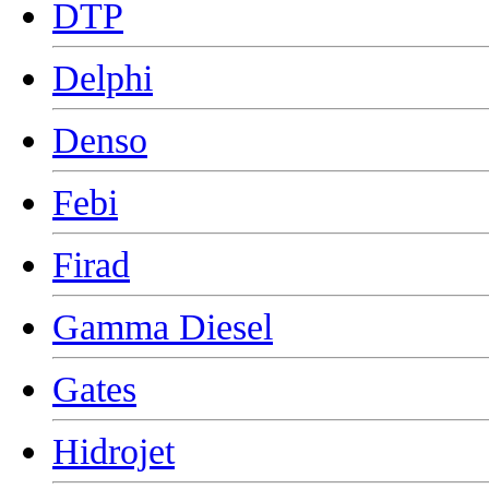
DTP
Delphi
Denso
Febi
Firad
Gamma Diesel
Gates
Hidrojet