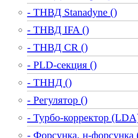
- ТНВД Stanadyne ()
- ТНВД IFA ()
- ТНВД CR ()
- PLD-секция ()
- ТННД ()
- Регулятор ()
- Турбо-корректор (LDA)
- Форсунка, н-форсунка 