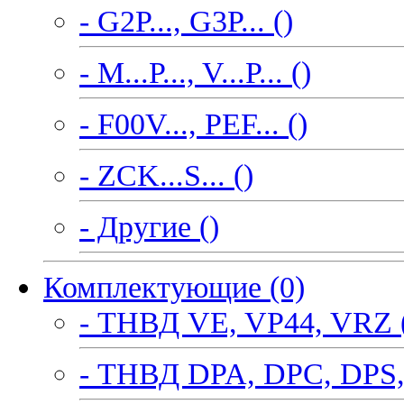
- G2P..., G3P... ()
- M...P..., V...P... ()
- F00V..., PEF... ()
- ZCK...S... ()
- Другие ()
Комплектующие (0)
- ТНВД VE, VP44, VRZ 
- ТНВД DPA, DPC, DPS,