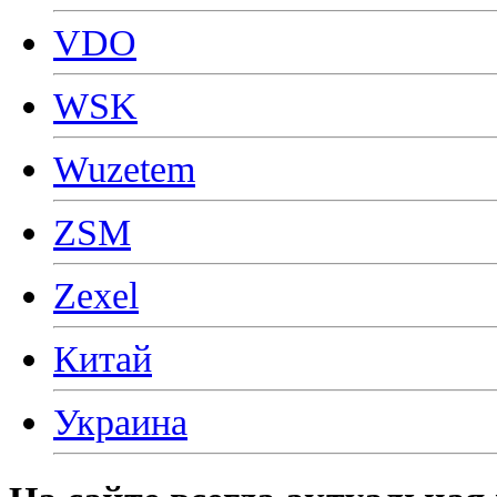
VDO
WSK
Wuzetem
ZSM
Zexel
Китай
Украина