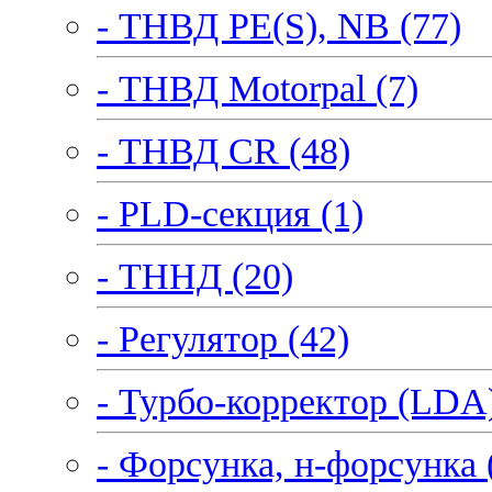
- ТНВД PE(S), NB (77)
- ТНВД Motorpal (7)
- ТНВД CR (48)
- PLD-секция (1)
- ТННД (20)
- Регулятор (42)
- Турбо-корректор (LDA)
- Форсунка, н-форсунка 