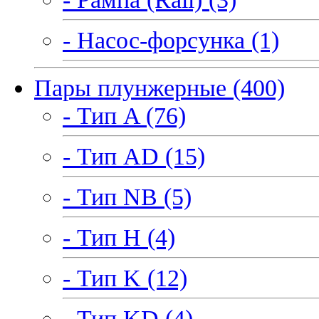
- Насос-форсунка (1)
Пары плунжерные (400)
- Тип A (76)
- Тип AD (15)
- Тип NB (5)
- Тип H (4)
- Тип K (12)
- Тип KD (4)