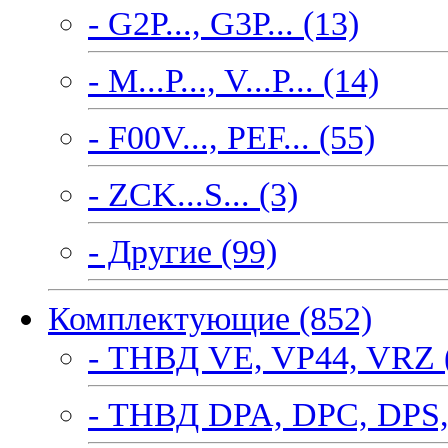
- G2P..., G3P... (13)
- M...P..., V...P... (14)
- F00V..., PEF... (55)
- ZCK...S... (3)
- Другие (99)
Комплектующие (852)
- ТНВД VE, VP44, VRZ 
- ТНВД DPA, DPC, DPS,