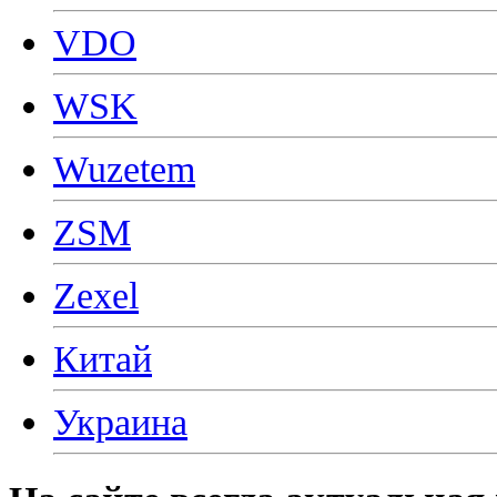
VDO
WSK
Wuzetem
ZSM
Zexel
Китай
Украина