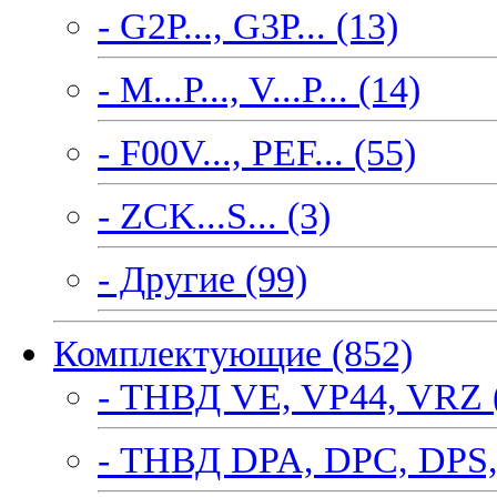
- G2P..., G3P... (13)
- M...P..., V...P... (14)
- F00V..., PEF... (55)
- ZCK...S... (3)
- Другие (99)
Комплектующие (852)
- ТНВД VE, VP44, VRZ 
- ТНВД DPA, DPC, DPS,