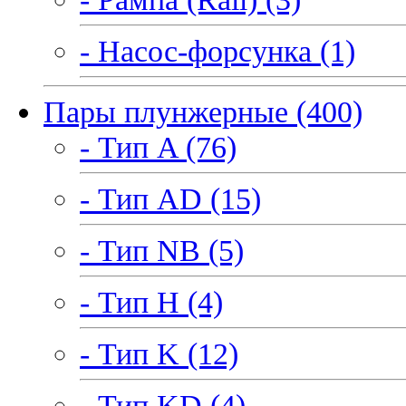
- Насос-форсунка (1)
Пары плунжерные (400)
- Тип A (76)
- Тип AD (15)
- Тип NB (5)
- Тип H (4)
- Тип K (12)
- Тип KD (4)