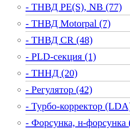
- ТНВД PE(S), NB (77)
- ТНВД Motorpal (7)
- ТНВД CR (48)
- PLD-секция (1)
- ТННД (20)
- Регулятор (42)
- Турбо-корректор (LDA)
- Форсунка, н-форсунка 