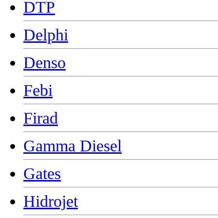
DTP
Delphi
Denso
Febi
Firad
Gamma Diesel
Gates
Hidrojet