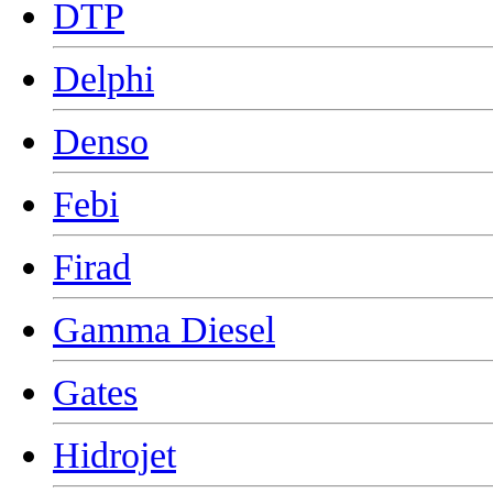
DTP
Delphi
Denso
Febi
Firad
Gamma Diesel
Gates
Hidrojet