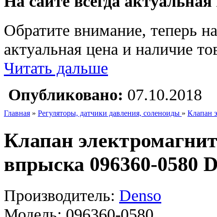
На сайте всегда актуальная
Обратите внимание, теперь на
актуальная цена и наличие тов
Читать дальше
Опубликовано:
07.10.2018
Главная
»
Регуляторы, датчики давления, соленоиды
»
Клапан 
Клапан электромагнит
впрыска 096360-0580 D
Производитель:
Denso
Модель:
096360-0580