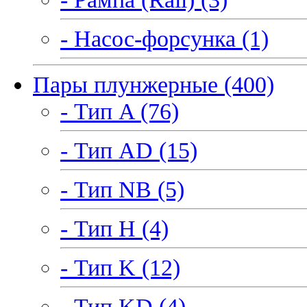
- Насос-форсунка (1)
Пары плунжерные (400)
- Тип A (76)
- Тип AD (15)
- Тип NB (5)
- Тип H (4)
- Тип K (12)
- Тип KD (4)