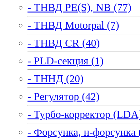
- ТНВД PE(S), NB (77)
- ТНВД Motorpal (7)
- ТНВД CR (40)
- PLD-секция (1)
- ТННД (20)
- Регулятор (42)
- Турбо-корректор (LDA)
- Форсунка, н-форсунка 