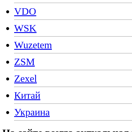
VDO
WSK
Wuzetem
ZSM
Zexel
Китай
Украина