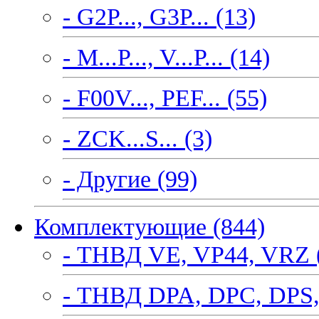
- G2P..., G3P... (13)
- M...P..., V...P... (14)
- F00V..., PEF... (55)
- ZCK...S... (3)
- Другие (99)
Комплектующие (844)
- ТНВД VE, VP44, VRZ 
- ТНВД DPA, DPC, DPS,