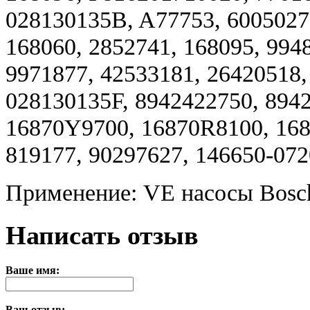
028130135B, A77753, 60050277
168060, 2852741, 168095, 994
9971877, 42533181, 26420518,
028130135F, 8942422750, 894
16870Y9700, 16870R8100, 168
819177, 90297627, 146650-072
Применение: VE насосы Bosc
Написать отзыв
Ваше имя:
Ваш отзыв: