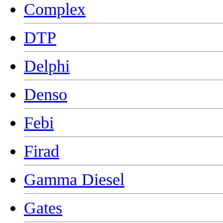
Complex
DTP
Delphi
Denso
Febi
Firad
Gamma Diesel
Gates