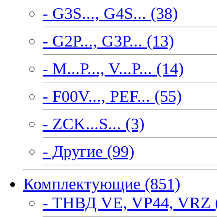
- G3S..., G4S... (38)
- G2P..., G3P... (13)
- M...P..., V...P... (14)
- F00V..., PEF... (55)
- ZCK...S... (3)
- Другие (99)
Комплектующие (851)
- ТНВД VE, VP44, VRZ 