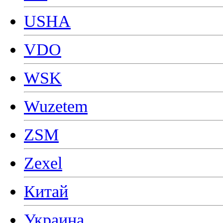
USHA
VDO
WSK
Wuzetem
ZSM
Zexel
Китай
Украина