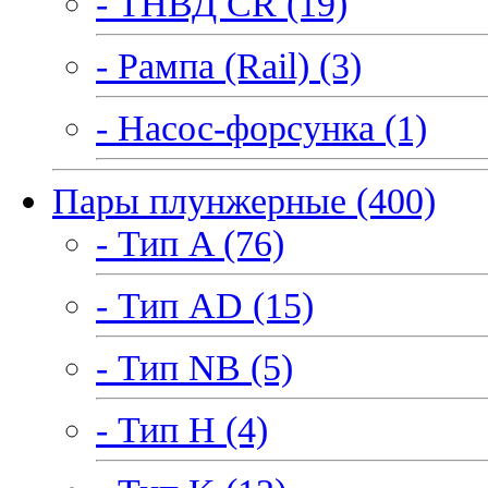
- ТНВД CR (19)
- Рампа (Rail) (3)
- Насос-форсунка (1)
Пары плунжерные (400)
- Тип A (76)
- Тип AD (15)
- Тип NB (5)
- Тип H (4)