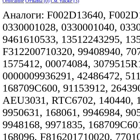
Описание
Отзывы (0)
См. также (3)
Аналоги: F002D13640, F002D1
0330001028, 0330001040, 033
9461610533, 13512243295, 13
F312200710320, 99408940, 70
1575412, 00074084, 3079515R1
0000009936291, 42486472, 51
168709C600, 91153912, 26439
AEU3031, RTC6702, 140440, 
9950631, 168061, 9946984, 90
9948168, 9971835, 168709C601
168096, F816201710020, 7701