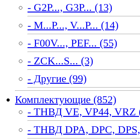
- G2P..., G3P... (13)
- M...P..., V...P... (14)
- F00V..., PEF... (55)
- ZCK...S... (3)
- Другие (99)
Комплектующие (852)
- ТНВД VE, VP44, VRZ 
- ТНВД DPA, DPC, DPS,