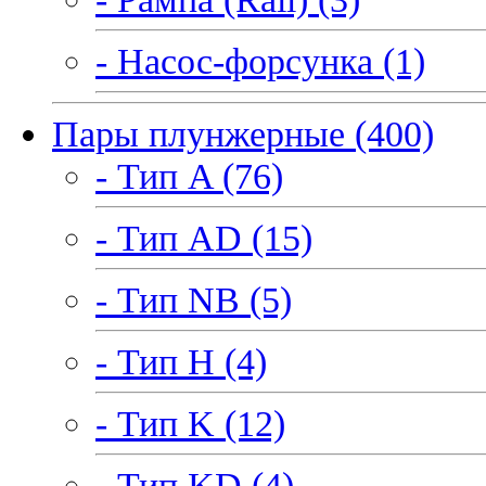
- Насос-форсунка (1)
Пары плунжерные (400)
- Тип A (76)
- Тип AD (15)
- Тип NB (5)
- Тип H (4)
- Тип K (12)
- Тип KD (4)