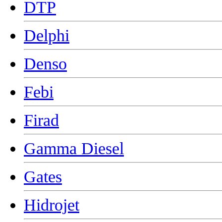
DTP
Delphi
Denso
Febi
Firad
Gamma Diesel
Gates
Hidrojet