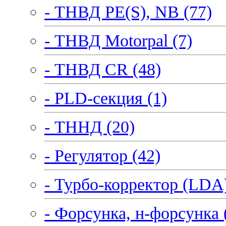
- ТНВД PE(S), NB (77)
- ТНВД Motorpal (7)
- ТНВД CR (48)
- PLD-секция (1)
- ТННД (20)
- Регулятор (42)
- Турбо-корректор (LDA)
- Форсунка, н-форсунка 