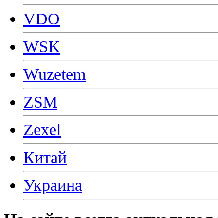
VDO
WSK
Wuzetem
ZSM
Zexel
Китай
Украина