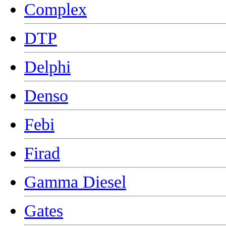
Complex
DTP
Delphi
Denso
Febi
Firad
Gamma Diesel
Gates