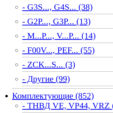
- G3S..., G4S... (38)
- G2P..., G3P... (13)
- M...P..., V...P... (14)
- F00V..., PEF... (55)
- ZCK...S... (3)
- Другие (99)
Комплектующие (852)
- ТНВД VE, VP44, VRZ 