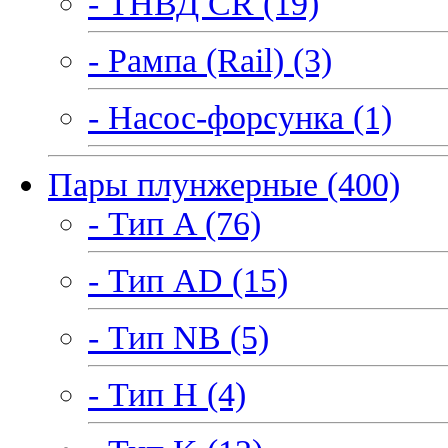
- ТНВД CR (19)
- Рампа (Rail) (3)
- Насос-форсунка (1)
Пары плунжерные (400)
- Тип A (76)
- Тип AD (15)
- Тип NB (5)
- Тип H (4)