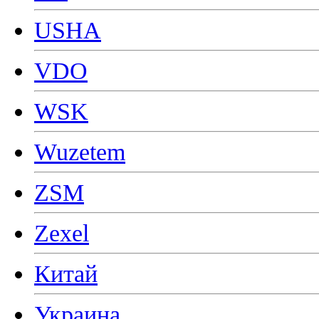
USHA
VDO
WSK
Wuzetem
ZSM
Zexel
Китай
Украина