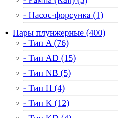
- Насос-форсунка (1)
Пары плунжерные (400)
- Тип A (76)
- Тип AD (15)
- Тип NB (5)
- Тип H (4)
- Тип K (12)
- Тип KD (4)