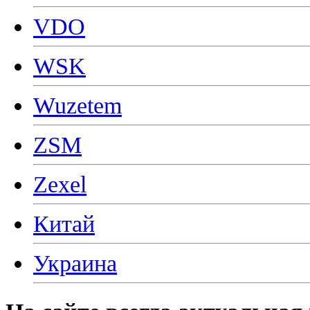
VDO
WSK
Wuzetem
ZSM
Zexel
Китай
Украина