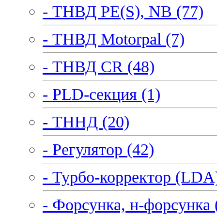
- ТНВД PE(S), NB (77)
- ТНВД Motorpal (7)
- ТНВД CR (48)
- PLD-секция (1)
- ТННД (20)
- Регулятор (42)
- Турбо-корректор (LDA)
- Форсунка, н-форсунка 