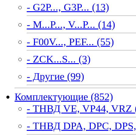
- G2P..., G3P... (13)
- M...P..., V...P... (14)
- F00V..., PEF... (55)
- ZCK...S... (3)
- Другие (99)
Комплектующие (852)
- ТНВД VE, VP44, VRZ 
- ТНВД DPA, DPC, DPS,