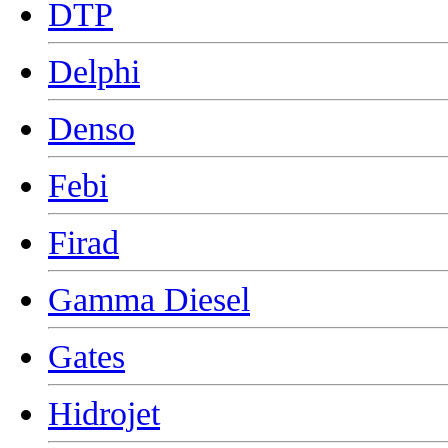
DTP
Delphi
Denso
Febi
Firad
Gamma Diesel
Gates
Hidrojet