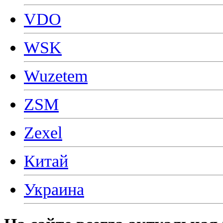
VDO
WSK
Wuzetem
ZSM
Zexel
Китай
Украина