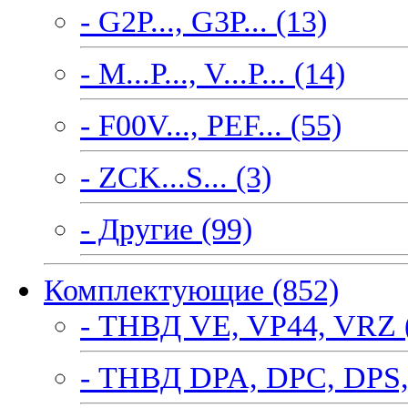
- G2P..., G3P... (13)
- M...P..., V...P... (14)
- F00V..., PEF... (55)
- ZCK...S... (3)
- Другие (99)
Комплектующие (852)
- ТНВД VE, VP44, VRZ 
- ТНВД DPA, DPC, DPS,