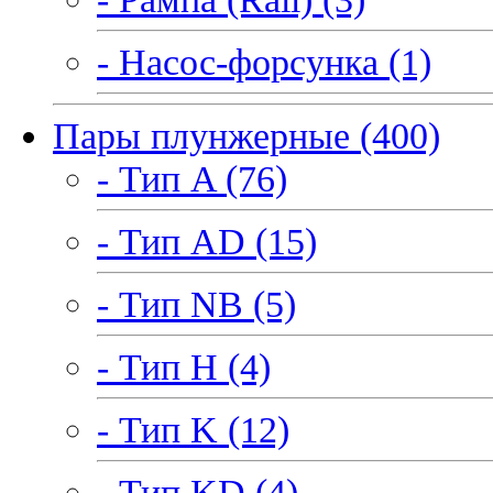
- Насос-форсунка (1)
Пары плунжерные (400)
- Тип A (76)
- Тип AD (15)
- Тип NB (5)
- Тип H (4)
- Тип K (12)
- Тип KD (4)