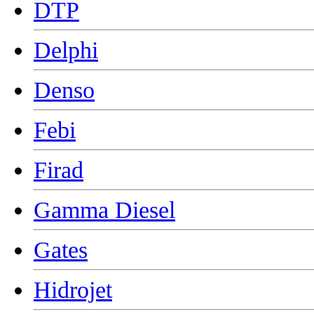
DTP
Delphi
Denso
Febi
Firad
Gamma Diesel
Gates
Hidrojet