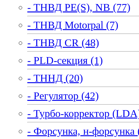
- ТНВД PE(S), NB (77)
- ТНВД Motorpal (7)
- ТНВД CR (48)
- PLD-секция (1)
- ТННД (20)
- Регулятор (42)
- Турбо-корректор (LDA)
- Форсунка, н-форсунка 