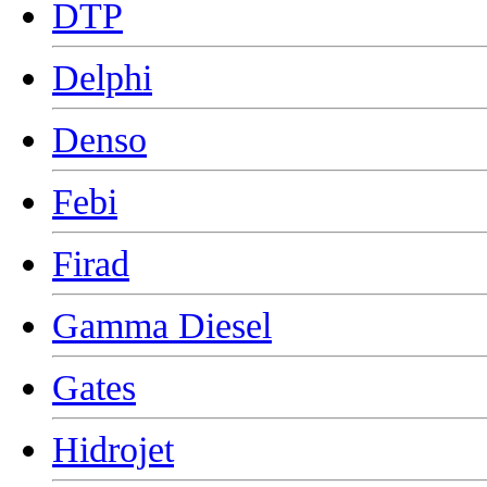
DTP
Delphi
Denso
Febi
Firad
Gamma Diesel
Gates
Hidrojet