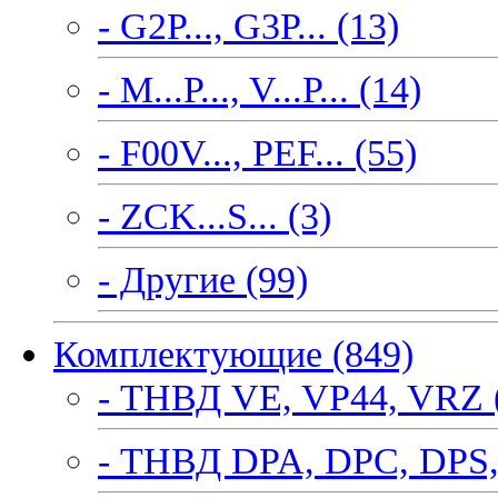
- G2P..., G3P... (13)
- M...P..., V...P... (14)
- F00V..., PEF... (55)
- ZCK...S... (3)
- Другие (99)
Комплектующие (849)
- ТНВД VE, VP44, VRZ 
- ТНВД DPA, DPC, DPS,