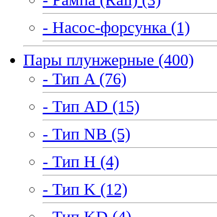
- Насос-форсунка (1)
Пары плунжерные (400)
- Тип A (76)
- Тип AD (15)
- Тип NB (5)
- Тип H (4)
- Тип K (12)
- Тип KD (4)