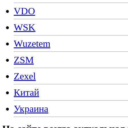
VDO
WSK
Wuzetem
ZSM
Zexel
Китай
Украина