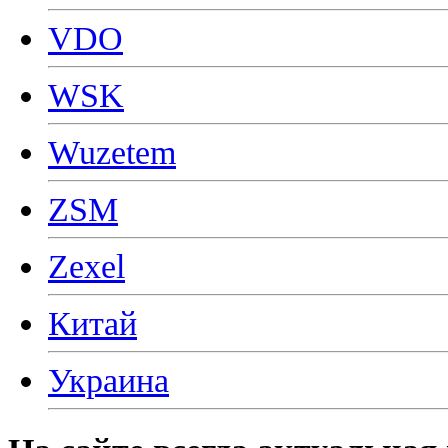
VDO
WSK
Wuzetem
ZSM
Zexel
Китай
Украина