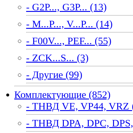
- G2P..., G3P... (13)
- M...P..., V...P... (14)
- F00V..., PEF... (55)
- ZCK...S... (3)
- Другие (99)
Комплектующие (852)
- ТНВД VE, VP44, VRZ 
- ТНВД DPA, DPC, DPS,