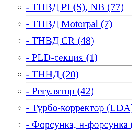
- ТНВД PE(S), NB (77)
- ТНВД Motorpal (7)
- ТНВД CR (48)
- PLD-секция (1)
- ТННД (20)
- Регулятор (42)
- Турбо-корректор (LDA)
- Форсунка, н-форсунка 