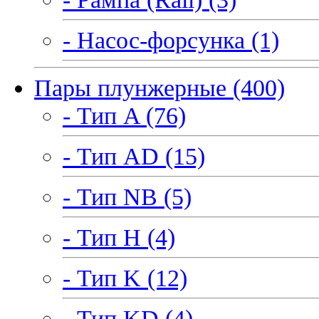
- Насос-форсунка (1)
Пары плунжерные (400)
- Тип A (76)
- Тип AD (15)
- Тип NB (5)
- Тип H (4)
- Тип K (12)
- Тип KD (4)