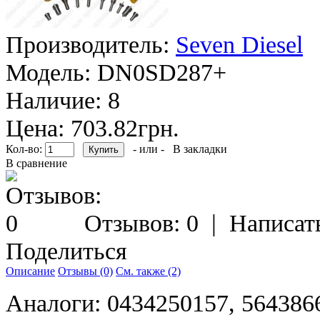
Производитель:
Seven Diesel
Модель:
DN0SD287+
Наличие:
8
Цена: 703.82грн.
Кол-во:
- или -
В закладки
В сравнение
Отзывов: 0
|
Написат
Поделиться
Описание
Отзывы (0)
См. также (2)
Аналоги: 0434250157, 56438