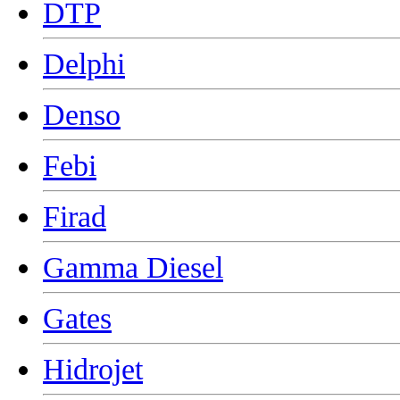
DTP
Delphi
Denso
Febi
Firad
Gamma Diesel
Gates
Hidrojet