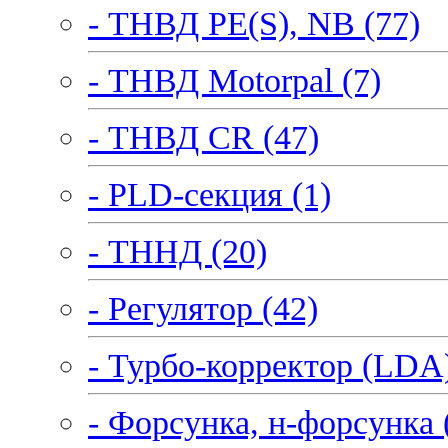
- ТНВД PE(S), NB (77)
- ТНВД Motorpal (7)
- ТНВД CR (47)
- PLD-секция (1)
- ТННД (20)
- Регулятор (42)
- Турбо-корректор (LDA)
- Форсунка, н-форсунка 