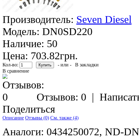
Производитель:
Seven Diesel
Модель:
DN0SD220
Наличие:
50
Цена: 703.82грн.
Кол-во:
- или -
В закладки
В сравнение
Отзывов: 0
|
Написат
Поделиться
Описание
Отзывы (0)
См. также (4)
Аналоги: 0434250072, ND-DN