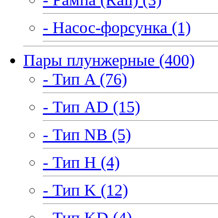
- Насос-форсунка (1)
Пары плунжерные (400)
- Тип A (76)
- Тип AD (15)
- Тип NB (5)
- Тип H (4)
- Тип K (12)
- Тип KD (4)