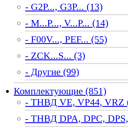
- G2P..., G3P... (13)
- M...P..., V...P... (14)
- F00V..., PEF... (55)
- ZCK...S... (3)
- Другие (99)
Комплектующие (851)
- ТНВД VE, VP44, VRZ 
- ТНВД DPA, DPC, DPS,