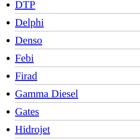
DTP
Delphi
Denso
Febi
Firad
Gamma Diesel
Gates
Hidrojet