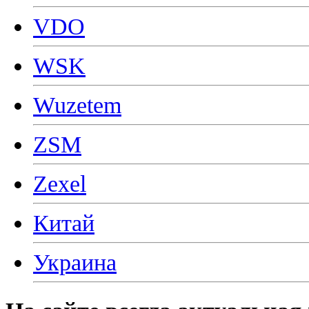
VDO
WSK
Wuzetem
ZSM
Zexel
Китай
Украина