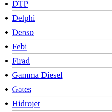
DTP
Delphi
Denso
Febi
Firad
Gamma Diesel
Gates
Hidrojet