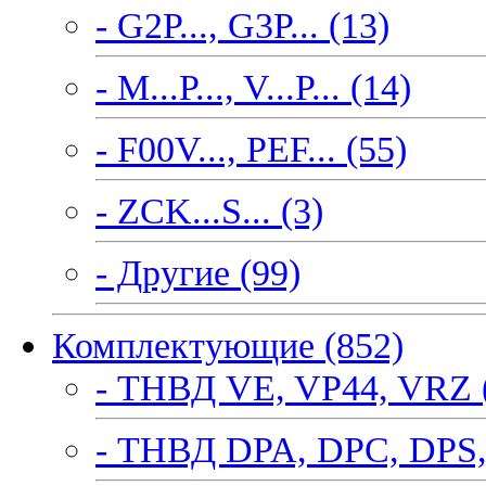
- G2P..., G3P... (13)
- M...P..., V...P... (14)
- F00V..., PEF... (55)
- ZCK...S... (3)
- Другие (99)
Комплектующие (852)
- ТНВД VE, VP44, VRZ 
- ТНВД DPA, DPC, DPS,