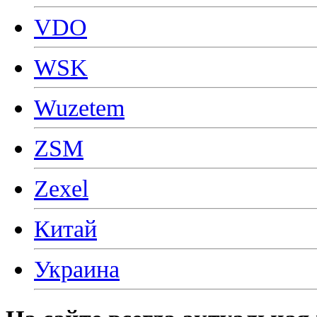
VDO
WSK
Wuzetem
ZSM
Zexel
Китай
Украина