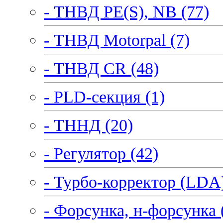
- ТНВД PE(S), NB (77)
- ТНВД Motorpal (7)
- ТНВД CR (48)
- PLD-секция (1)
- ТННД (20)
- Регулятор (42)
- Турбо-корректор (LDA)
- Форсунка, н-форсунка 