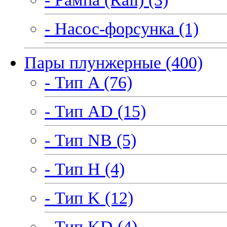
- Насос-форсунка (1)
Пары плунжерные (400)
- Тип A (76)
- Тип AD (15)
- Тип NB (5)
- Тип H (4)
- Тип K (12)
- Тип KD (4)