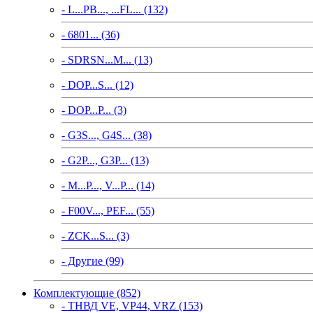
- L...PB..., ...FL... (132)
- 6801... (36)
- SDRSN...M... (13)
- DOP...S... (12)
- DOP...P... (3)
- G3S..., G4S... (38)
- G2P..., G3P... (13)
- M...P..., V...P... (14)
- F00V..., PEF... (55)
- ZCK...S... (3)
- Другие (99)
Комплектующие (852)
- ТНВД VE, VP44, VRZ (153)