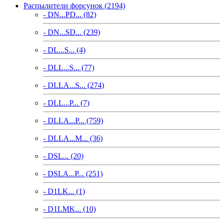
Распылители форсунок (2194)
- DN...PD... (82)
- DN...SD... (239)
- DL...S... (4)
- DLL...S... (77)
- DLLA...S... (274)
- DLL...P... (7)
- DLLA...P... (759)
- DLLA...M... (36)
- DSL... (20)
- DSLA...P... (251)
- D1LK... (1)
- D1LMK... (10)