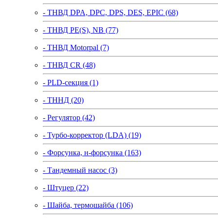
- ТНВД DPA, DPC, DPS, DES, EPIC (68)
- ТНВД PE(S), NB (77)
- ТНВД Motorpal (7)
- ТНВД CR (48)
- PLD-секция (1)
- ТННД (20)
- Регулятор (42)
- Турбо-корректор (LDA) (19)
- Форсунка, н-форсунка (163)
- Тандемный насос (3)
- Штуцер (22)
- Шайба, термошайба (106)