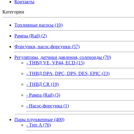
Контакты
Категории
Топливные насосы (10)
Рампы (Rail) (2)
Форсунки, насос-форсунки (57)
Регуляторы, датчики давления, соленоиды (70)
- ТНВД VE, VP44, ECD (15)
- ТНВД DPA, DPC, DPS, DES, EPIC (23)
- ТНВД CR (19)
- Рампа (Rail) (3)
- Насос-форсунка (1)
Пары плунжерные (400)
- Тип A (76)