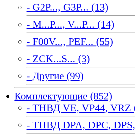
- G2P..., G3P... (13)
- M...P..., V...P... (14)
- F00V..., PEF... (55)
- ZCK...S... (3)
- Другие (99)
Комплектующие (852)
- ТНВД VE, VP44, VRZ 
- ТНВД DPA, DPC, DPS,