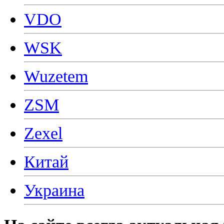
VDO
WSK
Wuzetem
ZSM
Zexel
Китай
Украина