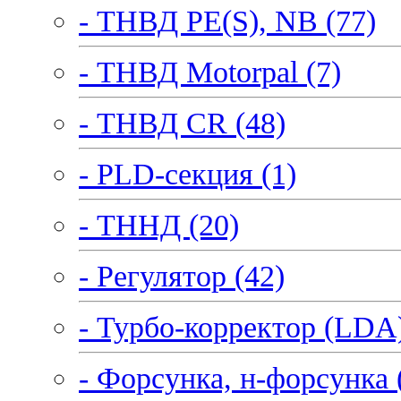
- ТНВД PE(S), NB (77)
- ТНВД Motorpal (7)
- ТНВД CR (48)
- PLD-секция (1)
- ТННД (20)
- Регулятор (42)
- Турбо-корректор (LDA)
- Форсунка, н-форсунка 