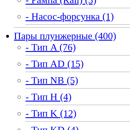
- Насос-форсунка (1)
Пары плунжерные (400)
- Тип A (76)
- Тип AD (15)
- Тип NB (5)
- Тип H (4)
- Тип K (12)
- Тип KD (4)