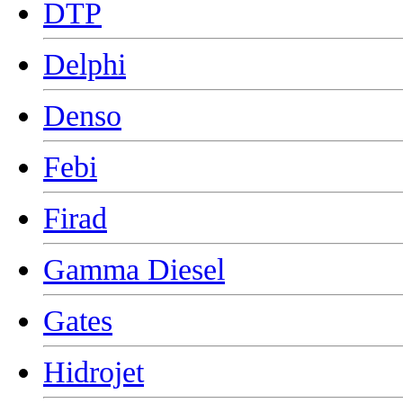
DTP
Delphi
Denso
Febi
Firad
Gamma Diesel
Gates
Hidrojet