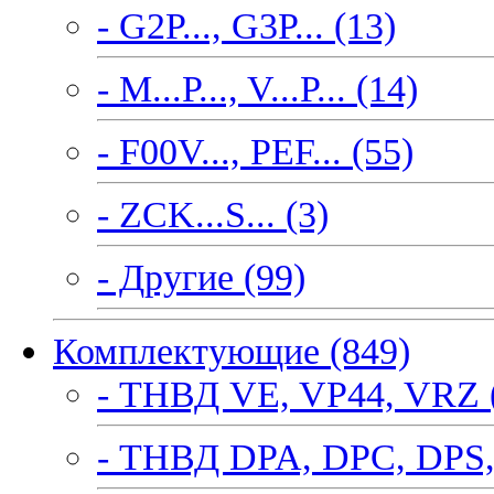
- G2P..., G3P... (13)
- M...P..., V...P... (14)
- F00V..., PEF... (55)
- ZCK...S... (3)
- Другие (99)
Комплектующие (849)
- ТНВД VE, VP44, VRZ 
- ТНВД DPA, DPC, DPS,