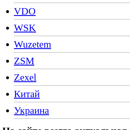
VDO
WSK
Wuzetem
ZSM
Zexel
Китай
Украина