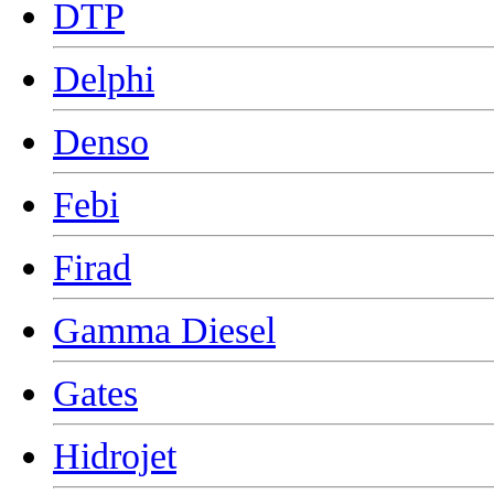
DTP
Delphi
Denso
Febi
Firad
Gamma Diesel
Gates
Hidrojet