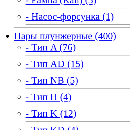
- Насос-форсунка (1)
Пары плунжерные (400)
- Тип A (76)
- Тип AD (15)
- Тип NB (5)
- Тип H (4)
- Тип K (12)
- Тип KD (4)