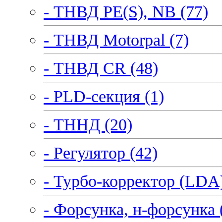
- ТНВД PE(S), NB (77)
- ТНВД Motorpal (7)
- ТНВД CR (48)
- PLD-секция (1)
- ТННД (20)
- Регулятор (42)
- Турбо-корректор (LDA)
- Форсунка, н-форсунка 