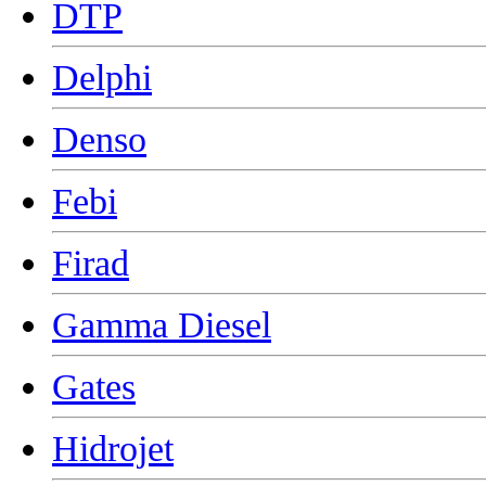
DTP
Delphi
Denso
Febi
Firad
Gamma Diesel
Gates
Hidrojet