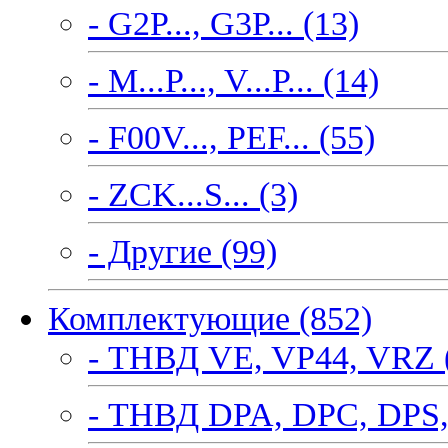
- G2P..., G3P... (13)
- M...P..., V...P... (14)
- F00V..., PEF... (55)
- ZCK...S... (3)
- Другие (99)
Комплектующие (852)
- ТНВД VE, VP44, VRZ 
- ТНВД DPA, DPC, DPS,