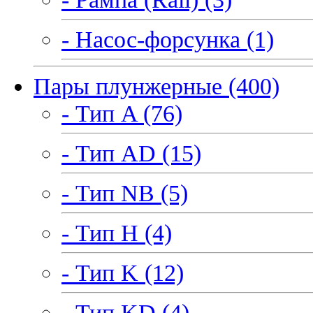
- Насос-форсунка (1)
Пары плунжерные (400)
- Тип A (76)
- Тип AD (15)
- Тип NB (5)
- Тип H (4)
- Тип K (12)
- Тип KD (4)