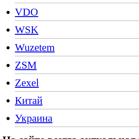
VDO
WSK
Wuzetem
ZSM
Zexel
Китай
Украина