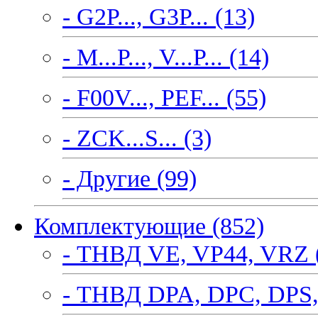
- G2P..., G3P... (13)
- M...P..., V...P... (14)
- F00V..., PEF... (55)
- ZCK...S... (3)
- Другие (99)
Комплектующие (852)
- ТНВД VE, VP44, VRZ 
- ТНВД DPA, DPC, DPS,