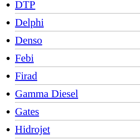
DTP
Delphi
Denso
Febi
Firad
Gamma Diesel
Gates
Hidrojet