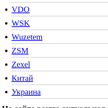
VDO
WSK
Wuzetem
ZSM
Zexel
Китай
Украина