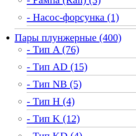
- Насос-форсунка (1)
Пары плунжерные (400)
- Тип A (76)
- Тип AD (15)
- Тип NB (5)
- Тип H (4)
- Тип K (12)
- Тип KD (4)