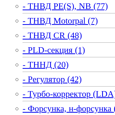
- ТНВД PE(S), NB (77)
- ТНВД Motorpal (7)
- ТНВД CR (48)
- PLD-секция (1)
- ТННД (20)
- Регулятор (42)
- Турбо-корректор (LDA)
- Форсунка, н-форсунка 