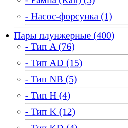
- Насос-форсунка (1)
Пары плунжерные (400)
- Тип A (76)
- Тип AD (15)
- Тип NB (5)
- Тип H (4)
- Тип K (12)
- Тип KD (4)