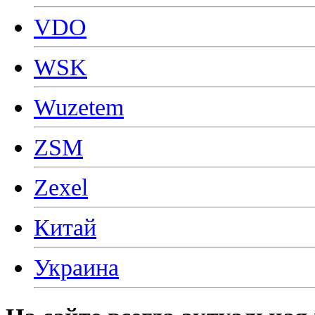
VDO
WSK
Wuzetem
ZSM
Zexel
Китай
Украина