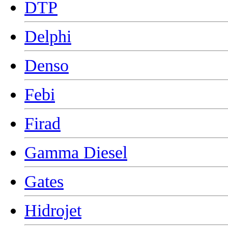
DTP
Delphi
Denso
Febi
Firad
Gamma Diesel
Gates
Hidrojet