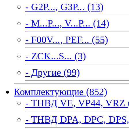
- G2P..., G3P... (13)
- M...P..., V...P... (14)
- F00V..., PEF... (55)
- ZCK...S... (3)
- Другие (99)
Комплектующие (852)
- ТНВД VE, VP44, VRZ 
- ТНВД DPA, DPC, DPS,