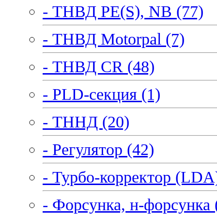
- ТНВД PE(S), NB (77)
- ТНВД Motorpal (7)
- ТНВД CR (48)
- PLD-секция (1)
- ТННД (20)
- Регулятор (42)
- Турбо-корректор (LDA)
- Форсунка, н-форсунка 