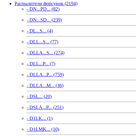
Распылители форсунок (2194)
- DN...PD... (82)
- DN...SD... (239)
- DL...S... (4)
- DLL...S... (77)
- DLLA...S... (274)
- DLL...P... (7)
- DLLA...P... (759)
- DLLA...M... (36)
- DSL... (20)
- DSLA...P... (251)
- D1LK... (1)
- D1LMK... (10)