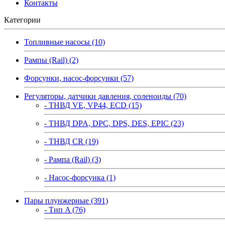
Контакты
Категории
Топливные насосы (10)
Рампы (Rail) (2)
Форсунки, насос-форсунки (57)
Регуляторы, датчики давления, соленоиды (70)
- ТНВД VE, VP44, ECD (15)
- ТНВД DPA, DPC, DPS, DES, EPIC (23)
- ТНВД CR (19)
- Рампа (Rail) (3)
- Насос-форсунка (1)
Пары плунжерные (391)
- Тип A (76)