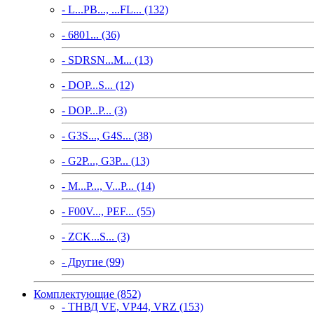
- L...PB..., ...FL... (132)
- 6801... (36)
- SDRSN...M... (13)
- DOP...S... (12)
- DOP...P... (3)
- G3S..., G4S... (38)
- G2P..., G3P... (13)
- M...P..., V...P... (14)
- F00V..., PEF... (55)
- ZCK...S... (3)
- Другие (99)
Комплектующие (852)
- ТНВД VE, VP44, VRZ (153)