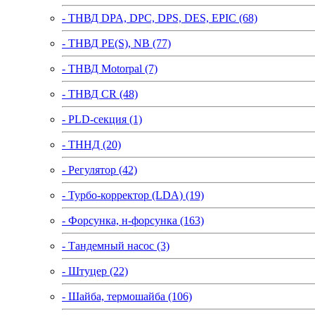
- ТНВД DPA, DPC, DPS, DES, EPIC (68)
- ТНВД PE(S), NB (77)
- ТНВД Motorpal (7)
- ТНВД CR (48)
- PLD-секция (1)
- ТННД (20)
- Регулятор (42)
- Турбо-корректор (LDA) (19)
- Форсунка, н-форсунка (163)
- Тандемный насос (3)
- Штуцер (22)
- Шайба, термошайба (106)