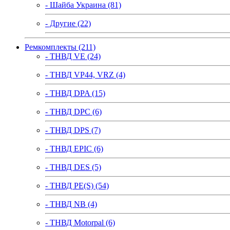
- Шайба Украина (81)
- Другие (22)
Ремкомплекты (211)
- ТНВД VE (24)
- ТНВД VP44, VRZ (4)
- ТНВД DPA (15)
- ТНВД DPC (6)
- ТНВД DPS (7)
- ТНВД EPIC (6)
- ТНВД DES (5)
- ТНВД PE(S) (54)
- ТНВД NB (4)
- ТНВД Motorpal (6)