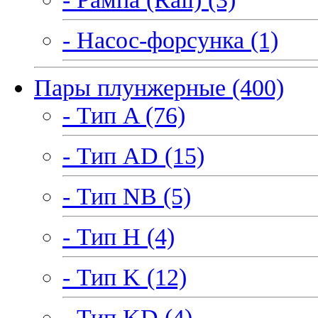
- Насос-форсунка (1)
Пары плунжерные (400)
- Тип A (76)
- Тип AD (15)
- Тип NB (5)
- Тип H (4)
- Тип K (12)
- Тип KD (4)