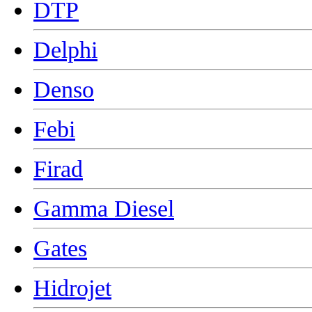
DTP
Delphi
Denso
Febi
Firad
Gamma Diesel
Gates
Hidrojet