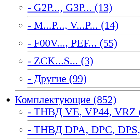
- G2P..., G3P... (13)
- M...P..., V...P... (14)
- F00V..., PEF... (55)
- ZCK...S... (3)
- Другие (99)
Комплектующие (852)
- ТНВД VE, VP44, VRZ 
- ТНВД DPA, DPC, DPS,