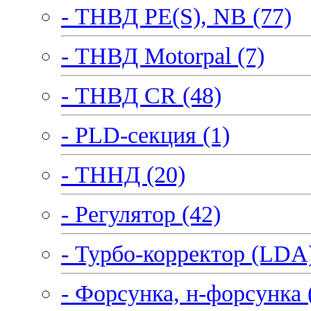
- ТНВД PE(S), NB (77)
- ТНВД Motorpal (7)
- ТНВД CR (48)
- PLD-секция (1)
- ТННД (20)
- Регулятор (42)
- Турбо-корректор (LDA)
- Форсунка, н-форсунка 