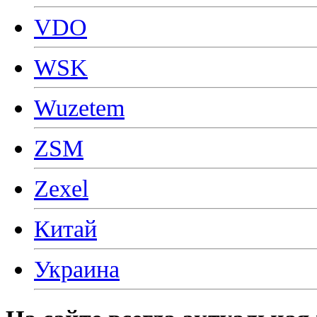
VDO
WSK
Wuzetem
ZSM
Zexel
Китай
Украина