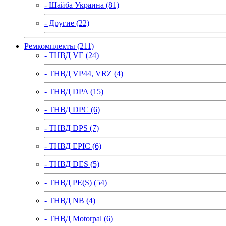
- Шайба Украина (81)
- Другие (22)
Ремкомплекты (211)
- ТНВД VE (24)
- ТНВД VP44, VRZ (4)
- ТНВД DPA (15)
- ТНВД DPC (6)
- ТНВД DPS (7)
- ТНВД EPIC (6)
- ТНВД DES (5)
- ТНВД PE(S) (54)
- ТНВД NB (4)
- ТНВД Motorpal (6)