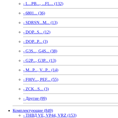
- L...PB..., ...FL... (132)
- 6801... (36)
- SDRSN...M... (13)
- DOP...S... (12)
- DOP...P... (3)
- G3S..., G4S... (38)
- G2P..., G3P... (13)
- M...P..., V...P... (14)
- F00V..., PEF... (55)
- ZCK...S... (3)
- Другие (99)
Комплектующие (849)
- ТНВД VE, VP44, VRZ (153)