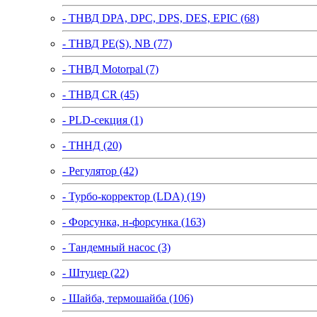
- ТНВД DPA, DPC, DPS, DES, EPIC (68)
- ТНВД PE(S), NB (77)
- ТНВД Motorpal (7)
- ТНВД CR (45)
- PLD-секция (1)
- ТННД (20)
- Регулятор (42)
- Турбо-корректор (LDA) (19)
- Форсунка, н-форсунка (163)
- Тандемный насос (3)
- Штуцер (22)
- Шайба, термошайба (106)