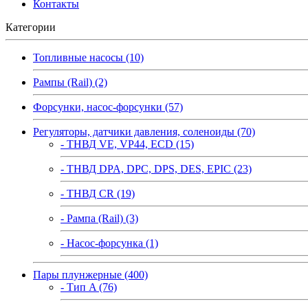
Контакты
Категории
Топливные насосы (10)
Рампы (Rail) (2)
Форсунки, насос-форсунки (57)
Регуляторы, датчики давления, соленоиды (70)
- ТНВД VE, VP44, ECD (15)
- ТНВД DPA, DPC, DPS, DES, EPIC (23)
- ТНВД CR (19)
- Рампа (Rail) (3)
- Насос-форсунка (1)
Пары плунжерные (400)
- Тип A (76)