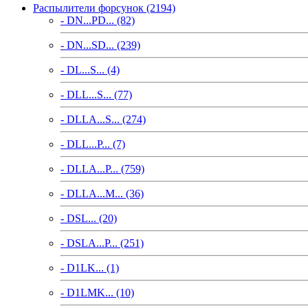
Распылители форсунок (2194)
- DN...PD... (82)
- DN...SD... (239)
- DL...S... (4)
- DLL...S... (77)
- DLLA...S... (274)
- DLL...P... (7)
- DLLA...P... (759)
- DLLA...M... (36)
- DSL... (20)
- DSLA...P... (251)
- D1LK... (1)
- D1LMK... (10)