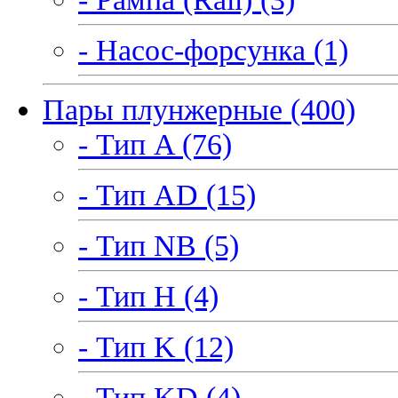
- Насос-форсунка (1)
Пары плунжерные (400)
- Тип A (76)
- Тип AD (15)
- Тип NB (5)
- Тип H (4)
- Тип K (12)
- Тип KD (4)