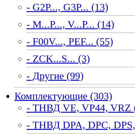
- G2P..., G3P... (13)
- M...P..., V...P... (14)
- F00V..., PEF... (55)
- ZCK...S... (3)
- Другие (99)
Комплектующие (303)
- ТНВД VE, VP44, VRZ 
- ТНВД DPA, DPC, DPS,