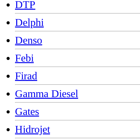
DTP
Delphi
Denso
Febi
Firad
Gamma Diesel
Gates
Hidrojet