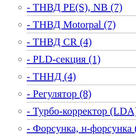
- ТНВД PE(S), NB (7)
- ТНВД Motorpal (7)
- ТНВД CR (4)
- PLD-секция (1)
- ТННД (4)
- Регулятор (8)
- Турбо-корректор (LDA)
- Форсунка, н-форсунка 