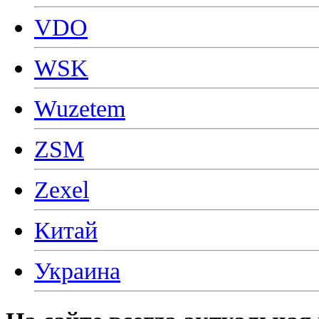
VDO
WSK
Wuzetem
ZSM
Zexel
Китай
Украина