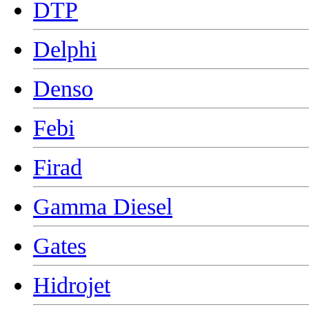
DTP
Delphi
Denso
Febi
Firad
Gamma Diesel
Gates
Hidrojet