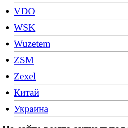
VDO
WSK
Wuzetem
ZSM
Zexel
Китай
Украина