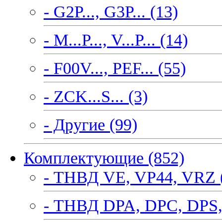
- G2P..., G3P... (13)
- M...P..., V...P... (14)
- F00V..., PEF... (55)
- ZCK...S... (3)
- Другие (99)
Комплектующие (852)
- ТНВД VE, VP44, VRZ 
- ТНВД DPA, DPC, DPS,