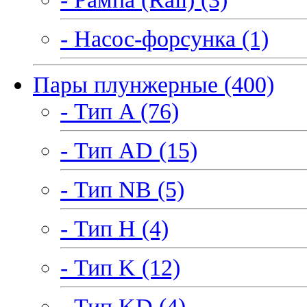
- Насос-форсунка (1)
Пары плунжерные (400)
- Тип A (76)
- Тип AD (15)
- Тип NB (5)
- Тип H (4)
- Тип K (12)
- Тип KD (4)