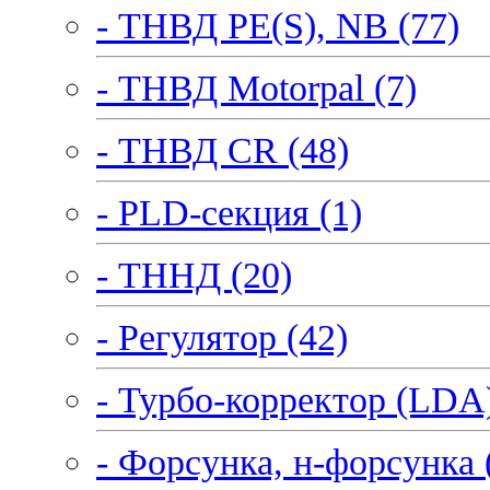
- ТНВД PE(S), NB (77)
- ТНВД Motorpal (7)
- ТНВД CR (48)
- PLD-секция (1)
- ТННД (20)
- Регулятор (42)
- Турбо-корректор (LDA)
- Форсунка, н-форсунка 