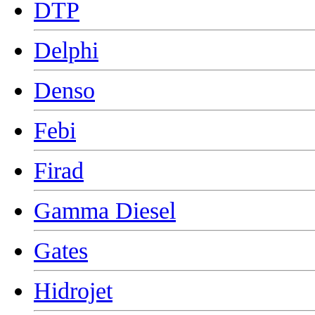
DTP
Delphi
Denso
Febi
Firad
Gamma Diesel
Gates
Hidrojet