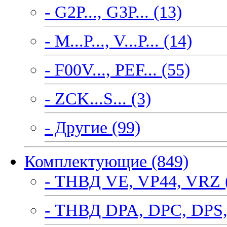
- G2P..., G3P... (13)
- M...P..., V...P... (14)
- F00V..., PEF... (55)
- ZCK...S... (3)
- Другие (99)
Комплектующие (849)
- ТНВД VE, VP44, VRZ 
- ТНВД DPA, DPC, DPS,