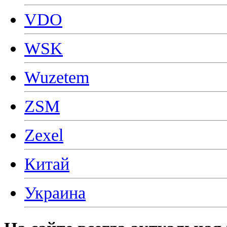
VDO
WSK
Wuzetem
ZSM
Zexel
Китай
Украина