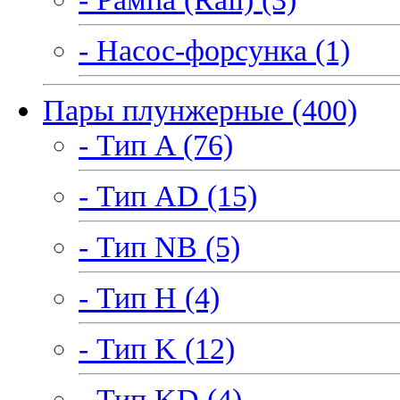
- Насос-форсунка (1)
Пары плунжерные (400)
- Тип A (76)
- Тип AD (15)
- Тип NB (5)
- Тип H (4)
- Тип K (12)
- Тип KD (4)