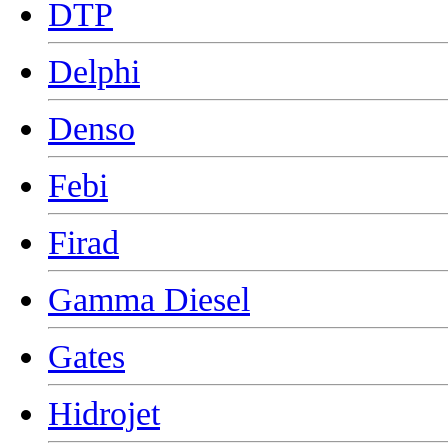
DTP
Delphi
Denso
Febi
Firad
Gamma Diesel
Gates
Hidrojet