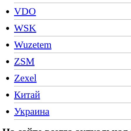
VDO
WSK
Wuzetem
ZSM
Zexel
Китай
Украина