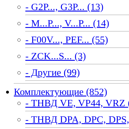
- G2P..., G3P... (13)
- M...P..., V...P... (14)
- F00V..., PEF... (55)
- ZCK...S... (3)
- Другие (99)
Комплектующие (852)
- ТНВД VE, VP44, VRZ 
- ТНВД DPA, DPC, DPS,