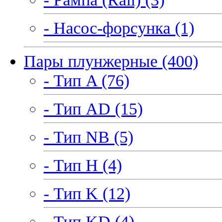
- Насос-форсунка (1)
Пары плунжерные (400)
- Тип A (76)
- Тип AD (15)
- Тип NB (5)
- Тип H (4)
- Тип K (12)
- Тип KD (4)