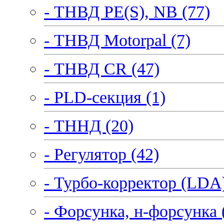
- ТНВД PE(S), NB (77)
- ТНВД Motorpal (7)
- ТНВД CR (47)
- PLD-секция (1)
- ТННД (20)
- Регулятор (42)
- Турбо-корректор (LDA)
- Форсунка, н-форсунка 