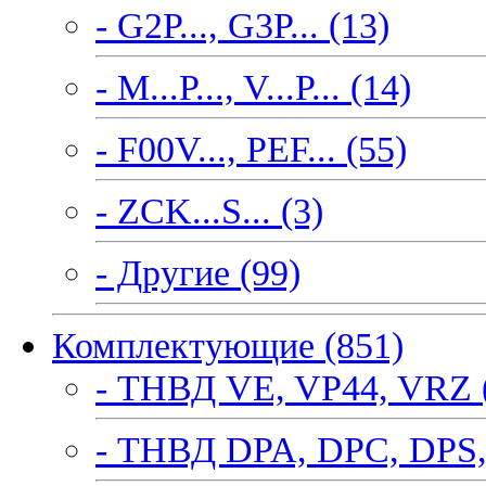
- G2P..., G3P... (13)
- M...P..., V...P... (14)
- F00V..., PEF... (55)
- ZCK...S... (3)
- Другие (99)
Комплектующие (851)
- ТНВД VE, VP44, VRZ 
- ТНВД DPA, DPC, DPS,