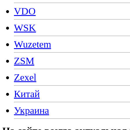
VDO
WSK
Wuzetem
ZSM
Zexel
Китай
Украина