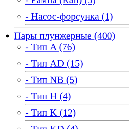
- Насос-форсунка (1)
Пары плунжерные (400)
- Тип A (76)
- Тип AD (15)
- Тип NB (5)
- Тип H (4)
- Тип K (12)
- Тип KD (4)