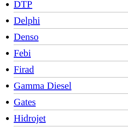
DTP
Delphi
Denso
Febi
Firad
Gamma Diesel
Gates
Hidrojet