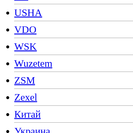
USHA
VDO
WSK
Wuzetem
ZSM
Zexel
Китай
Украина