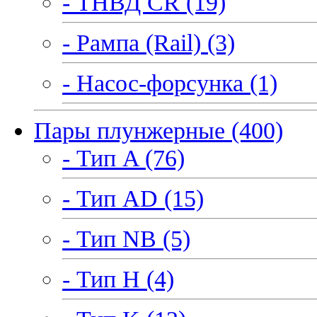
- ТНВД CR (19)
- Рампа (Rail) (3)
- Насос-форсунка (1)
Пары плунжерные (400)
- Тип A (76)
- Тип AD (15)
- Тип NB (5)
- Тип H (4)