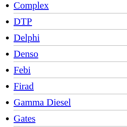
Complex
DTP
Delphi
Denso
Febi
Firad
Gamma Diesel
Gates