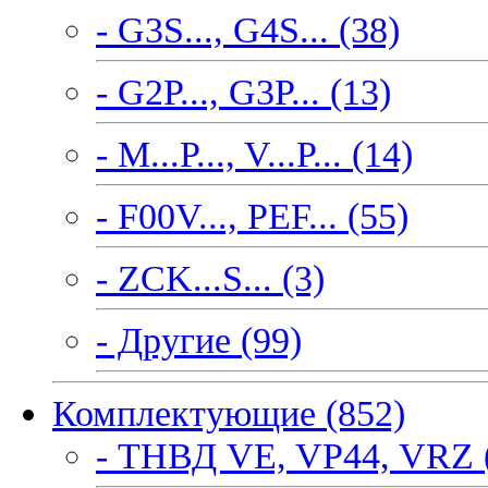
- G3S..., G4S... (38)
- G2P..., G3P... (13)
- M...P..., V...P... (14)
- F00V..., PEF... (55)
- ZCK...S... (3)
- Другие (99)
Комплектующие (852)
- ТНВД VE, VP44, VRZ 