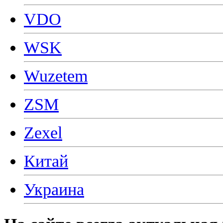
VDO
WSK
Wuzetem
ZSM
Zexel
Китай
Украина