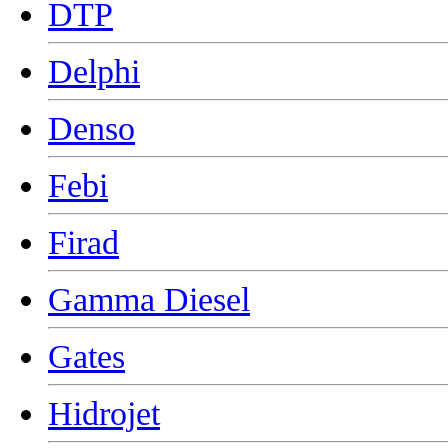
DTP
Delphi
Denso
Febi
Firad
Gamma Diesel
Gates
Hidrojet