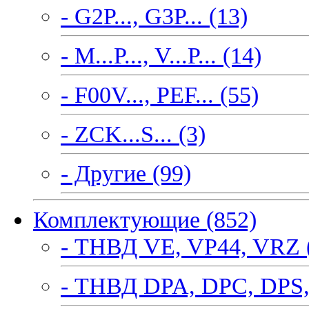
- G2P..., G3P... (13)
- M...P..., V...P... (14)
- F00V..., PEF... (55)
- ZCK...S... (3)
- Другие (99)
Комплектующие (852)
- ТНВД VE, VP44, VRZ 
- ТНВД DPA, DPC, DPS,