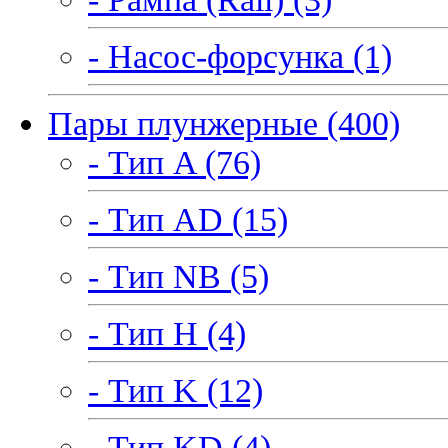
- Насос-форсунка (1)
Пары плунжерные (400)
- Тип A (76)
- Тип AD (15)
- Тип NB (5)
- Тип H (4)
- Тип K (12)
- Тип KD (4)