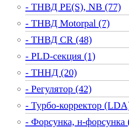
- ТНВД PE(S), NB (77)
- ТНВД Motorpal (7)
- ТНВД CR (48)
- PLD-секция (1)
- ТННД (20)
- Регулятор (42)
- Турбо-корректор (LDA)
- Форсунка, н-форсунка 