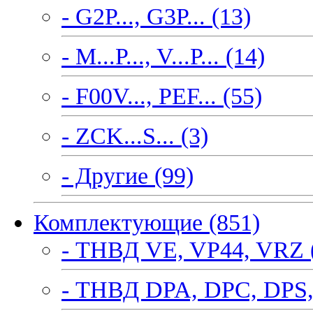
- G2P..., G3P... (13)
- M...P..., V...P... (14)
- F00V..., PEF... (55)
- ZCK...S... (3)
- Другие (99)
Комплектующие (851)
- ТНВД VE, VP44, VRZ 
- ТНВД DPA, DPC, DPS,