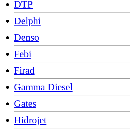
DTP
Delphi
Denso
Febi
Firad
Gamma Diesel
Gates
Hidrojet