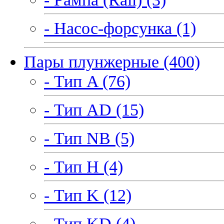
- Насос-форсунка (1)
Пары плунжерные (400)
- Тип A (76)
- Тип AD (15)
- Тип NB (5)
- Тип H (4)
- Тип K (12)
- Тип KD (4)