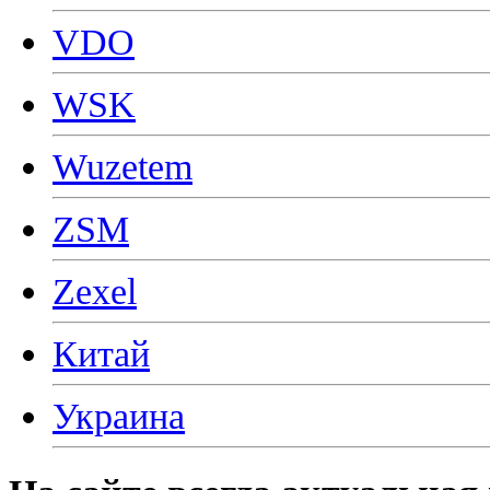
VDO
WSK
Wuzetem
ZSM
Zexel
Китай
Украина