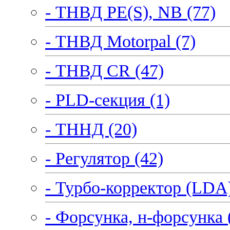
- ТНВД PE(S), NB (77)
- ТНВД Motorpal (7)
- ТНВД CR (47)
- PLD-секция (1)
- ТННД (20)
- Регулятор (42)
- Турбо-корректор (LDA)
- Форсунка, н-форсунка 