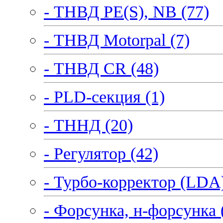
- ТНВД PE(S), NB (77)
- ТНВД Motorpal (7)
- ТНВД CR (48)
- PLD-секция (1)
- ТННД (20)
- Регулятор (42)
- Турбо-корректор (LDA)
- Форсунка, н-форсунка 