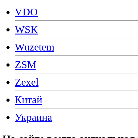
VDO
WSK
Wuzetem
ZSM
Zexel
Китай
Украина