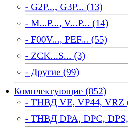
- G2P..., G3P... (13)
- M...P..., V...P... (14)
- F00V..., PEF... (55)
- ZCK...S... (3)
- Другие (99)
Комплектующие (852)
- ТНВД VE, VP44, VRZ 
- ТНВД DPA, DPC, DPS,