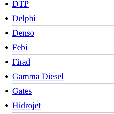
DTP
Delphi
Denso
Febi
Firad
Gamma Diesel
Gates
Hidrojet