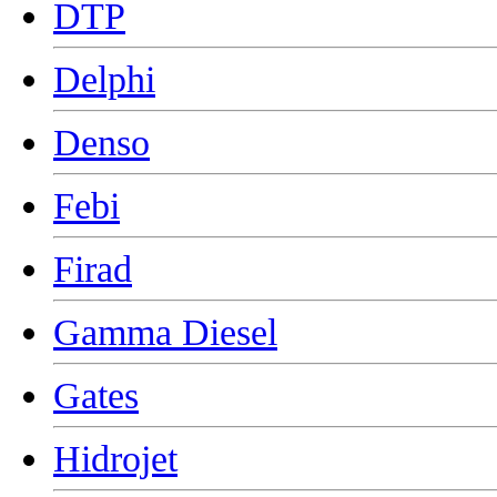
DTP
Delphi
Denso
Febi
Firad
Gamma Diesel
Gates
Hidrojet