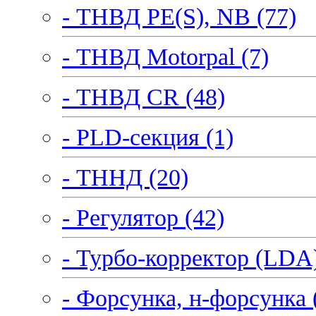
- ТНВД PE(S), NB (77)
- ТНВД Motorpal (7)
- ТНВД CR (48)
- PLD-секция (1)
- ТННД (20)
- Регулятор (42)
- Турбо-корректор (LDA)
- Форсунка, н-форсунка 