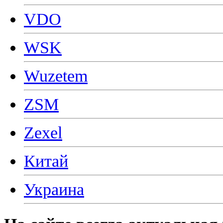
VDO
WSK
Wuzetem
ZSM
Zexel
Китай
Украина