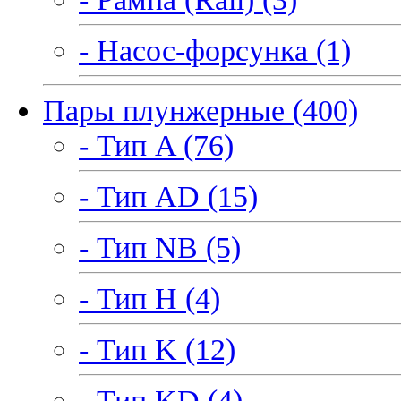
- Насос-форсунка (1)
Пары плунжерные (400)
- Тип A (76)
- Тип AD (15)
- Тип NB (5)
- Тип H (4)
- Тип K (12)
- Тип KD (4)