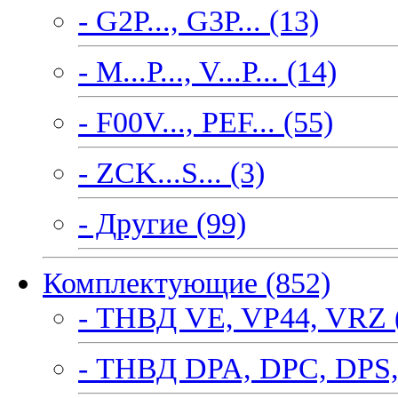
- G2P..., G3P... (13)
- M...P..., V...P... (14)
- F00V..., PEF... (55)
- ZCK...S... (3)
- Другие (99)
Комплектующие (852)
- ТНВД VE, VP44, VRZ 
- ТНВД DPA, DPC, DPS,