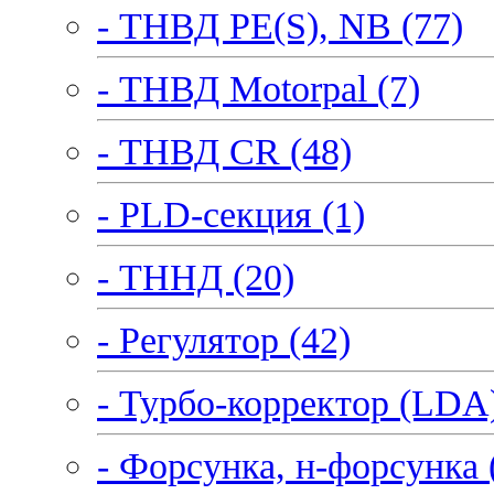
- ТНВД PE(S), NB (77)
- ТНВД Motorpal (7)
- ТНВД CR (48)
- PLD-секция (1)
- ТННД (20)
- Регулятор (42)
- Турбо-корректор (LDA)
- Форсунка, н-форсунка 