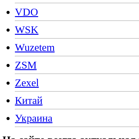
VDO
WSK
Wuzetem
ZSM
Zexel
Китай
Украина