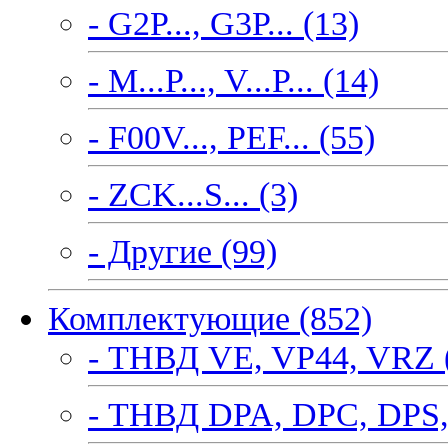
- G2P..., G3P... (13)
- M...P..., V...P... (14)
- F00V..., PEF... (55)
- ZCK...S... (3)
- Другие (99)
Комплектующие (852)
- ТНВД VE, VP44, VRZ 
- ТНВД DPA, DPC, DPS,