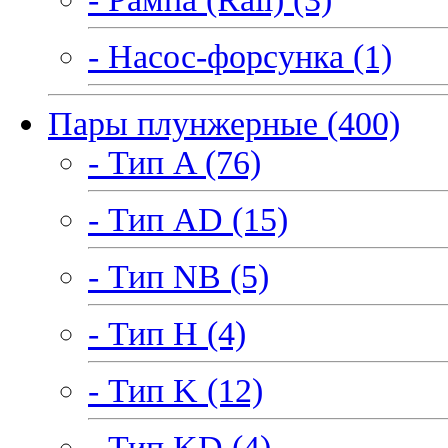
- Насос-форсунка (1)
Пары плунжерные (400)
- Тип A (76)
- Тип AD (15)
- Тип NB (5)
- Тип H (4)
- Тип K (12)
- Тип KD (4)