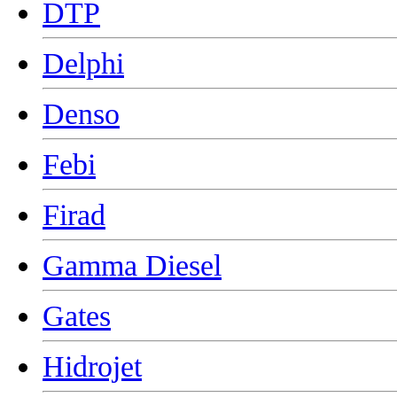
DTP
Delphi
Denso
Febi
Firad
Gamma Diesel
Gates
Hidrojet