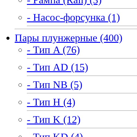
- Насос-форсунка (1)
Пары плунжерные (400)
- Тип A (76)
- Тип AD (15)
- Тип NB (5)
- Тип H (4)
- Тип K (12)
- Тип KD (4)