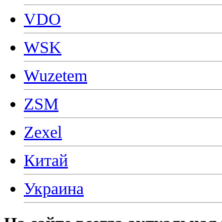
VDO
WSK
Wuzetem
ZSM
Zexel
Китай
Украина