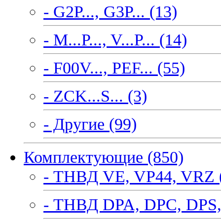
- G2P..., G3P... (13)
- M...P..., V...P... (14)
- F00V..., PEF... (55)
- ZCK...S... (3)
- Другие (99)
Комплектующие (850)
- ТНВД VE, VP44, VRZ 
- ТНВД DPA, DPC, DPS,