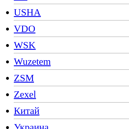
USHA
VDO
WSK
Wuzetem
ZSM
Zexel
Китай
Украина