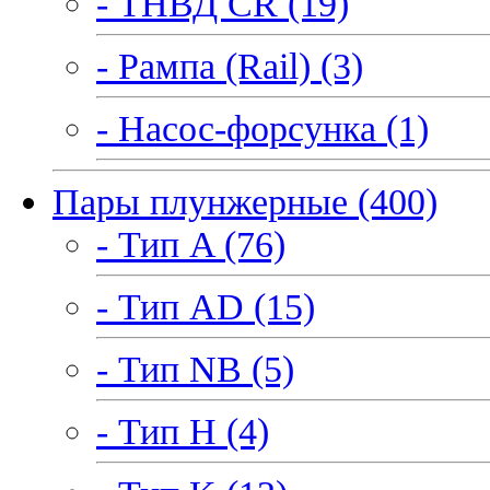
- ТНВД CR (19)
- Рампа (Rail) (3)
- Насос-форсунка (1)
Пары плунжерные (400)
- Тип A (76)
- Тип AD (15)
- Тип NB (5)
- Тип H (4)