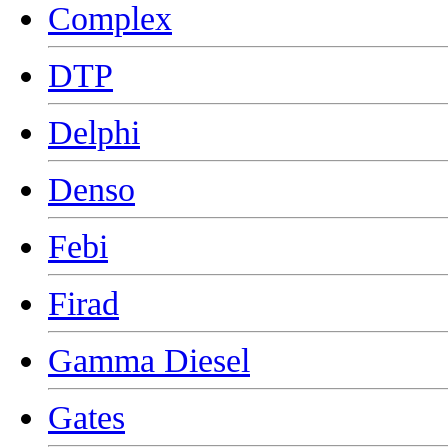
Complex
DTP
Delphi
Denso
Febi
Firad
Gamma Diesel
Gates