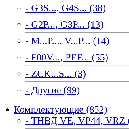
- G3S..., G4S... (38)
- G2P..., G3P... (13)
- M...P..., V...P... (14)
- F00V..., PEF... (55)
- ZCK...S... (3)
- Другие (99)
Комплектующие (852)
- ТНВД VE, VP44, VRZ 