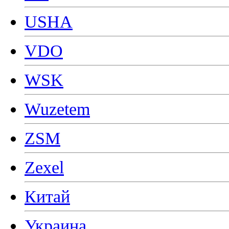
USHA
VDO
WSK
Wuzetem
ZSM
Zexel
Китай
Украина