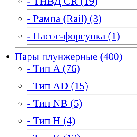
- ТНВД CR (19)
- Рампа (Rail) (3)
- Насос-форсунка (1)
Пары плунжерные (400)
- Тип A (76)
- Тип AD (15)
- Тип NB (5)
- Тип H (4)