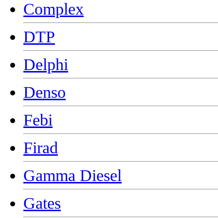
Complex
DTP
Delphi
Denso
Febi
Firad
Gamma Diesel
Gates