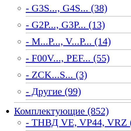
- G3S..., G4S... (38)
- G2P..., G3P... (13)
- M...P..., V...P... (14)
- F00V..., PEF... (55)
- ZCK...S... (3)
- Другие (99)
Комплектующие (852)
- ТНВД VE, VP44, VRZ 