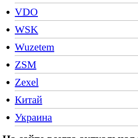
VDO
WSK
Wuzetem
ZSM
Zexel
Китай
Украина