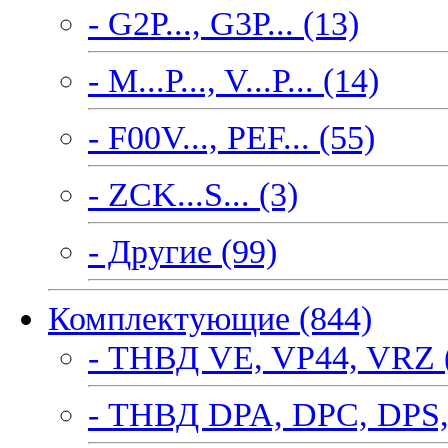
- G2P..., G3P... (13)
- M...P..., V...P... (14)
- F00V..., PEF... (55)
- ZCK...S... (3)
- Другие (99)
Комплектующие (844)
- ТНВД VE, VP44, VRZ 
- ТНВД DPA, DPC, DPS,