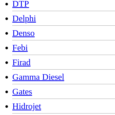
DTP
Delphi
Denso
Febi
Firad
Gamma Diesel
Gates
Hidrojet