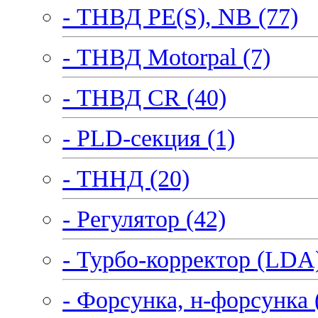
- ТНВД PE(S), NB (77)
- ТНВД Motorpal (7)
- ТНВД CR (40)
- PLD-секция (1)
- ТННД (20)
- Регулятор (42)
- Турбо-корректор (LDA)
- Форсунка, н-форсунка 