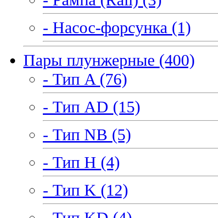
- Насос-форсунка (1)
Пары плунжерные (400)
- Тип A (76)
- Тип AD (15)
- Тип NB (5)
- Тип H (4)
- Тип K (12)
- Тип KD (4)