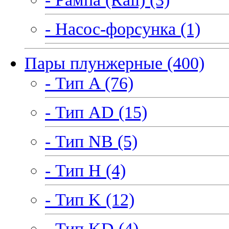
- Насос-форсунка (1)
Пары плунжерные (400)
- Тип A (76)
- Тип AD (15)
- Тип NB (5)
- Тип H (4)
- Тип K (12)
- Тип KD (4)