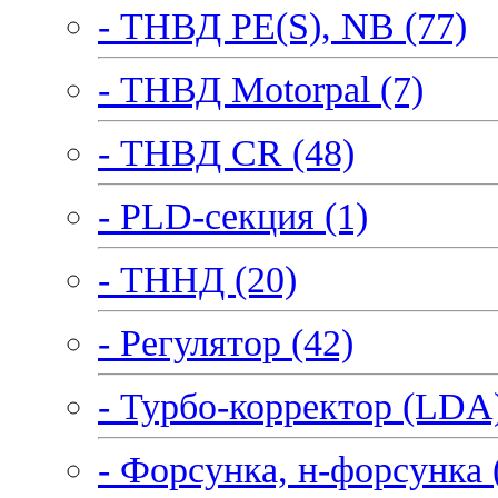
- ТНВД PE(S), NB (77)
- ТНВД Motorpal (7)
- ТНВД CR (48)
- PLD-секция (1)
- ТННД (20)
- Регулятор (42)
- Турбо-корректор (LDA)
- Форсунка, н-форсунка 