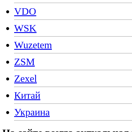
VDO
WSK
Wuzetem
ZSM
Zexel
Китай
Украина