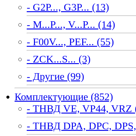
- G2P..., G3P... (13)
- M...P..., V...P... (14)
- F00V..., PEF... (55)
- ZCK...S... (3)
- Другие (99)
Комплектующие (852)
- ТНВД VE, VP44, VRZ 
- ТНВД DPA, DPC, DPS,