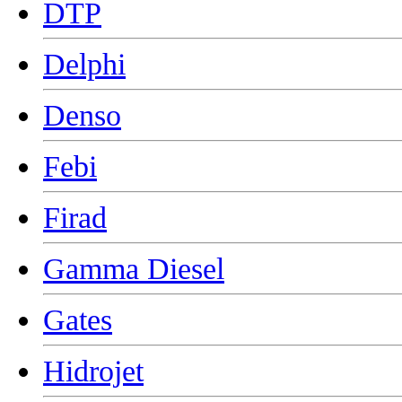
DTP
Delphi
Denso
Febi
Firad
Gamma Diesel
Gates
Hidrojet