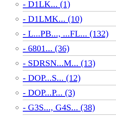
- D1LK... (1)
- D1LMK... (10)
- L...PB..., ...FL... (132)
- 6801... (36)
- SDRSN...M... (13)
- DOP...S... (12)
- DOP...P... (3)
- G3S..., G4S... (38)