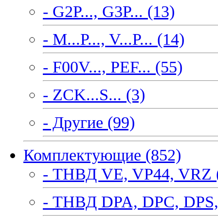
- G2P..., G3P... (13)
- M...P..., V...P... (14)
- F00V..., PEF... (55)
- ZCK...S... (3)
- Другие (99)
Комплектующие (852)
- ТНВД VE, VP44, VRZ 
- ТНВД DPA, DPC, DPS,