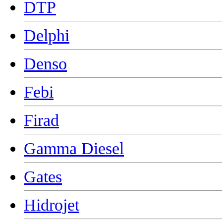
DTP
Delphi
Denso
Febi
Firad
Gamma Diesel
Gates
Hidrojet