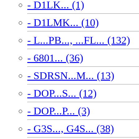
- D1LK... (1)
- D1LMK... (10)
- L...PB..., ...FL... (132)
- 6801... (36)
- SDRSN...M... (13)
- DOP...S... (12)
- DOP...P... (3)
- G3S..., G4S... (38)