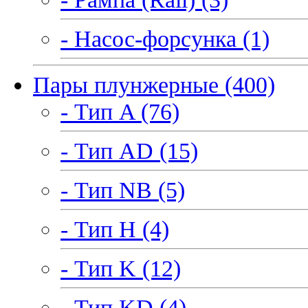
- Насос-форсунка (1)
Пары плунжерные (400)
- Тип A (76)
- Тип AD (15)
- Тип NB (5)
- Тип H (4)
- Тип K (12)
- Тип KD (4)