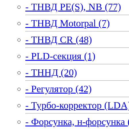
- ТНВД PE(S), NB (77)
- ТНВД Motorpal (7)
- ТНВД CR (48)
- PLD-секция (1)
- ТННД (20)
- Регулятор (42)
- Турбо-корректор (LDA)
- Форсунка, н-форсунка 