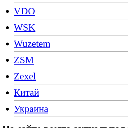
VDO
WSK
Wuzetem
ZSM
Zexel
Китай
Украина