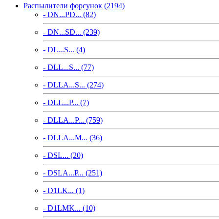
Распылители форсунок (2194)
- DN...PD... (82)
- DN...SD... (239)
- DL...S... (4)
- DLL...S... (77)
- DLLA...S... (274)
- DLL...P... (7)
- DLLA...P... (759)
- DLLA...M... (36)
- DSL... (20)
- DSLA...P... (251)
- D1LK... (1)
- D1LMK... (10)