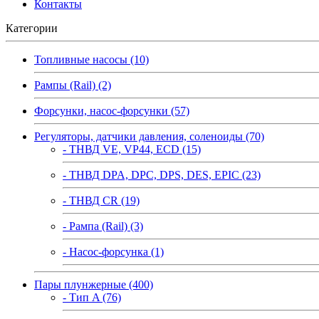
Контакты
Категории
Топливные насосы (10)
Рампы (Rail) (2)
Форсунки, насос-форсунки (57)
Регуляторы, датчики давления, соленоиды (70)
- ТНВД VE, VP44, ECD (15)
- ТНВД DPA, DPC, DPS, DES, EPIC (23)
- ТНВД CR (19)
- Рампа (Rail) (3)
- Насос-форсунка (1)
Пары плунжерные (400)
- Тип A (76)