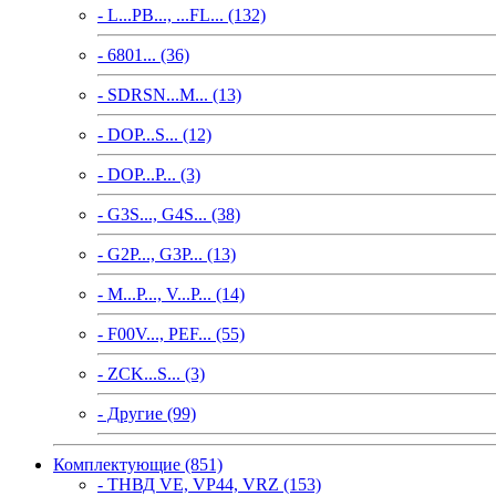
- L...PB..., ...FL... (132)
- 6801... (36)
- SDRSN...M... (13)
- DOP...S... (12)
- DOP...P... (3)
- G3S..., G4S... (38)
- G2P..., G3P... (13)
- M...P..., V...P... (14)
- F00V..., PEF... (55)
- ZCK...S... (3)
- Другие (99)
Комплектующие (851)
- ТНВД VE, VP44, VRZ (153)