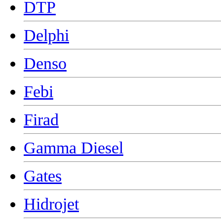
DTP
Delphi
Denso
Febi
Firad
Gamma Diesel
Gates
Hidrojet