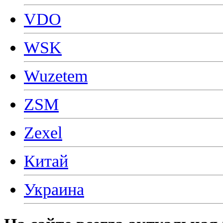
VDO
WSK
Wuzetem
ZSM
Zexel
Китай
Украина