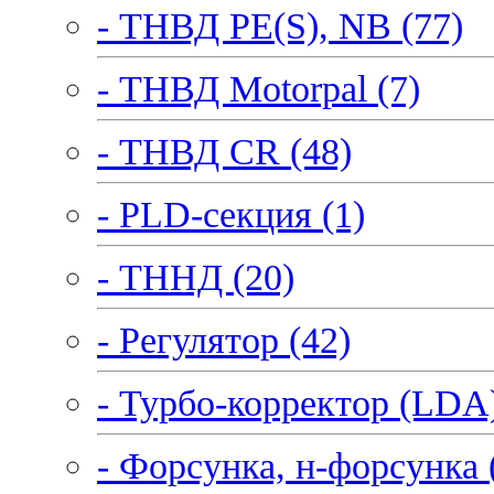
- ТНВД PE(S), NB (77)
- ТНВД Motorpal (7)
- ТНВД CR (48)
- PLD-секция (1)
- ТННД (20)
- Регулятор (42)
- Турбо-корректор (LDA)
- Форсунка, н-форсунка 