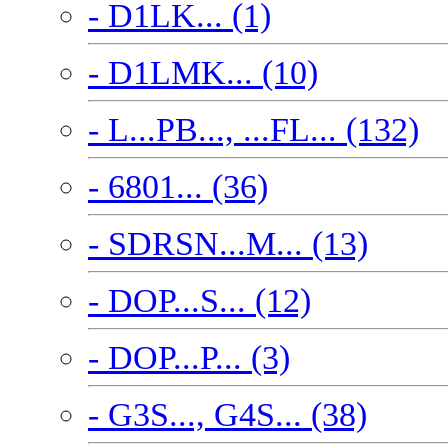
- D1LK... (1)
- D1LMK... (10)
- L...PB..., ...FL... (132)
- 6801... (36)
- SDRSN...M... (13)
- DOP...S... (12)
- DOP...P... (3)
- G3S..., G4S... (38)