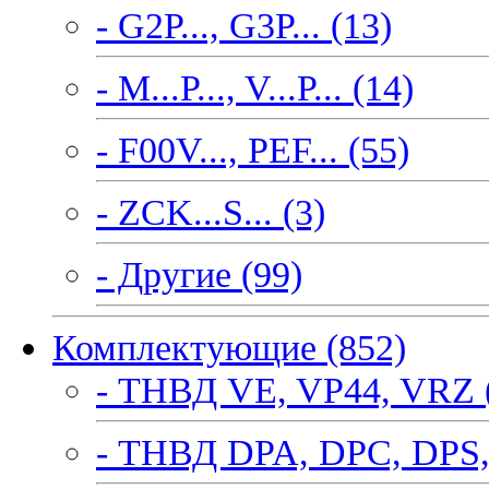
- G2P..., G3P... (13)
- M...P..., V...P... (14)
- F00V..., PEF... (55)
- ZCK...S... (3)
- Другие (99)
Комплектующие (852)
- ТНВД VE, VP44, VRZ 
- ТНВД DPA, DPC, DPS,