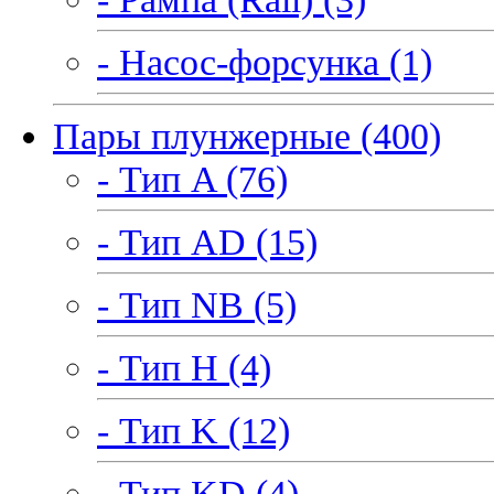
- Насос-форсунка (1)
Пары плунжерные (400)
- Тип A (76)
- Тип AD (15)
- Тип NB (5)
- Тип H (4)
- Тип K (12)
- Тип KD (4)