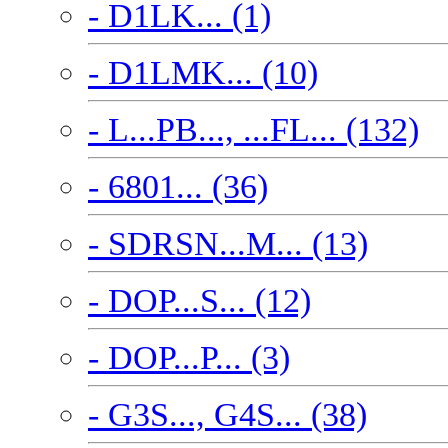
- D1LK... (1)
- D1LMK... (10)
- L...PB..., ...FL... (132)
- 6801... (36)
- SDRSN...M... (13)
- DOP...S... (12)
- DOP...P... (3)
- G3S..., G4S... (38)