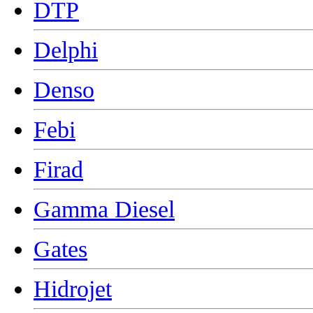
DTP
Delphi
Denso
Febi
Firad
Gamma Diesel
Gates
Hidrojet