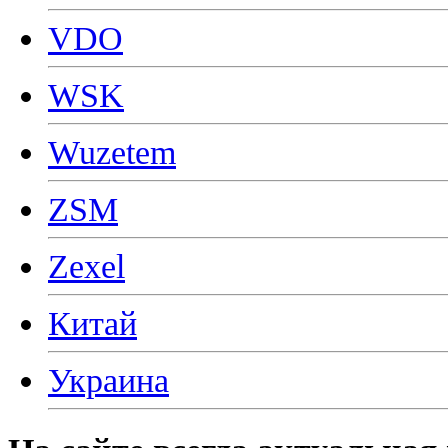
VDO
WSK
Wuzetem
ZSM
Zexel
Китай
Украина