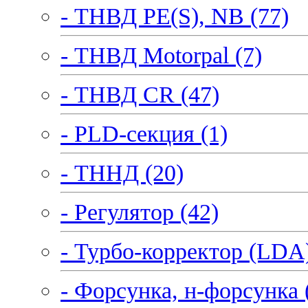
- ТНВД PE(S), NB (77)
- ТНВД Motorpal (7)
- ТНВД CR (47)
- PLD-секция (1)
- ТННД (20)
- Регулятор (42)
- Турбо-корректор (LDA)
- Форсунка, н-форсунка 