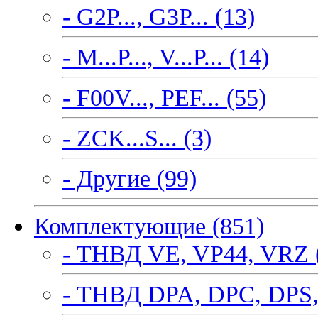
- G2P..., G3P... (13)
- M...P..., V...P... (14)
- F00V..., PEF... (55)
- ZCK...S... (3)
- Другие (99)
Комплектующие (851)
- ТНВД VE, VP44, VRZ 
- ТНВД DPA, DPC, DPS,