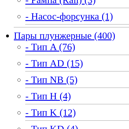
- Насос-форсунка (1)
Пары плунжерные (400)
- Тип A (76)
- Тип AD (15)
- Тип NB (5)
- Тип H (4)
- Тип K (12)
- Тип KD (4)