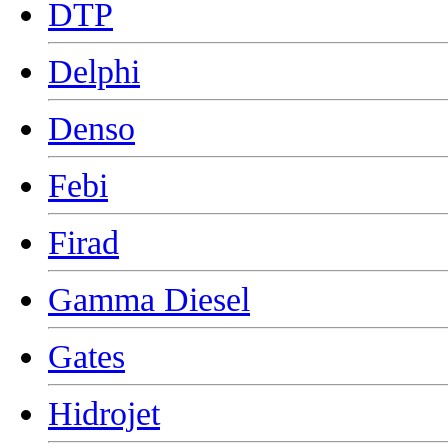
DTP
Delphi
Denso
Febi
Firad
Gamma Diesel
Gates
Hidrojet