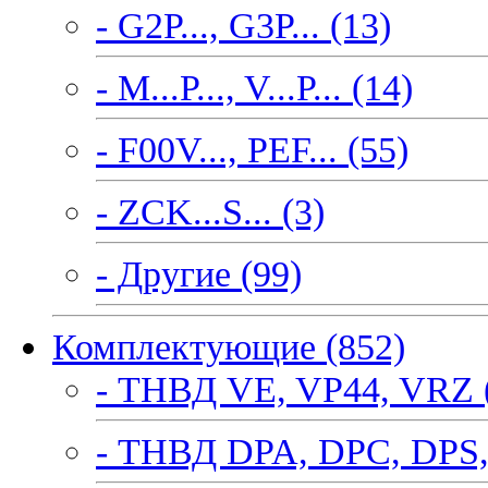
- G2P..., G3P... (13)
- M...P..., V...P... (14)
- F00V..., PEF... (55)
- ZCK...S... (3)
- Другие (99)
Комплектующие (852)
- ТНВД VE, VP44, VRZ 
- ТНВД DPA, DPC, DPS,