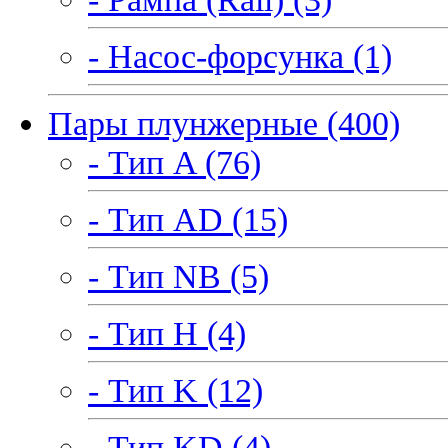
- Насос-форсунка (1)
Пары плунжерные (400)
- Тип A (76)
- Тип AD (15)
- Тип NB (5)
- Тип H (4)
- Тип K (12)
- Тип KD (4)