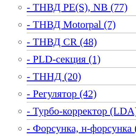
- ТНВД PE(S), NB (77)
- ТНВД Motorpal (7)
- ТНВД CR (48)
- PLD-секция (1)
- ТННД (20)
- Регулятор (42)
- Турбо-корректор (LDA)
- Форсунка, н-форсунка 