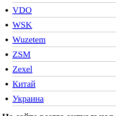
VDO
WSK
Wuzetem
ZSM
Zexel
Китай
Украина